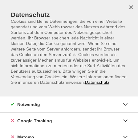
Skip to main content
Skip to page footer
×
Zertifizierte Fachkraft Büroverwaltung
Datenschutz
Cookies sind kleine Datenmengen, die von einer Website
Lorem ipsum dolor sit amet, consetetur sadipscing elitr,
gesendet und vom Webb rowser des Nutzers während des
Surfens auf dem Computer des Nutzers gespeichert
sed diam nonumy eirmod tempor invidunt ut labore et
werden. Ihr Browser speichert jede Nachricht in einer
dolore magna aliquyam erat, sed diam voluptua. At vero eos
kleinen Datei, die Cookie genannt wird. Wenn Sie eine
et accusam et justo duo dolores et ea rebum. Stet clita kasd
weitere Seite vom Server anfordern, sendet Ihr Browser
das Cookie an den Server zurück. Cookies wurden als
gubergren, no sea takimata sanctus est Lorem ipsum dolor
zuverlässiger Mechanismus für Websites entwickelt, um
sit amet. Lorem ipsum dolor sit amet, consetetur
sich Informationen zu merken oder die Surf-Aktivitäten des
sadipscing elitr, sed diam nonumy eirmod tempor invidunt
Benutzers aufzuzeichnen. Bitte willigen Sie in die
Verwendung von Cookies ein. Weitere Informationen finden
ut labore et dolore magna aliquyam erat, sed diam
Sie in unseren Datenschutzhinweisen.
Datenschutz
voluptua. At vero eos et accusam et justo duo dolores et ea
rebum. Stet clita kasd gubergren, no sea takimata sanctus
est Lorem ipsum dolor sit amet. Lorem ipsum dolor sit
Notwendig
amet, consetetur sadipscing elitr, sed diam nonumy eirmod
tempor invidunt ut labore et dolore magna aliquyam erat,
Google Tracking
sed diam voluptua. At vero eos et accusam et justo duo
dolores et ea rebum. Stet clita kasd gubergren, no sea
takimata sanctus est Lorem ipsum dolor sit amet.
Matomo