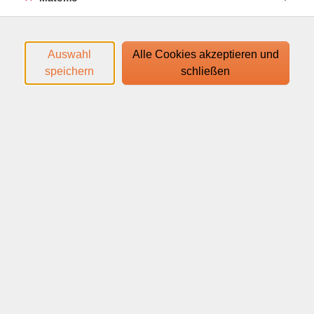
Duis autem vel eum iriure dolor in hendrerit in vulputate
velit esse molestie consequat, vel illum dolore eu feugiat
Auswahl
Alle Cookies akzeptieren und
nulla facilisis at vero eros et accumsan et iusto odio
speichern
schließen
dignissim qui blandit praesent luptatum zzril delenit augue
duis dolore te feugait nulla facilisi. Lorem ipsum dolor sit
amet, consectetuer adipiscing elit, sed diam nonummy nibh
euismod tincidunt ut laoreet dolore magna aliquam erat
volutpat.
Nam liber tempor cum soluta nobis eleifend option congue
nihil imperdiet doming id quod mazim placerat facer
possim assum. Lorem ipsum dolor sit amet, consectetuer
adipiscing elit, sed diam nonummy nibh euismod tincidunt
ut laoreet dolore magna aliquam erat volutpat. Ut wisi
enim ad minim veniam, quis nostrud exerci tation
ullamcorper suscipit lobortis nisl ut aliquip ex ea commodo
Zusatzinfos zum Thema