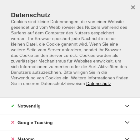
Skip to main content
Skip to page footer
×
Datenschutz
Cookies sind kleine Datenmengen, die von einer Website
gesendet und vom Webb rowser des Nutzers während des
Surfens auf dem Computer des Nutzers gespeichert
Ihre Anfrage ist in Bearbeitung
werden. Ihr Browser speichert jede Nachricht in einer
kleinen Datei, die Cookie genannt wird. Wenn Sie eine
Wir haben Ihre Nachricht erhalten und werden diese
weitere Seite vom Server anfordern, sendet Ihr Browser
schnellstmöglich bearbeiten.
das Cookie an den Server zurück. Cookies wurden als
zuverlässiger Mechanismus für Websites entwickelt, um
sich Informationen zu merken oder die Surf-Aktivitäten des
Benutzers aufzuzeichnen. Bitte willigen Sie in die
Verwendung von Cookies ein. Weitere Informationen finden
Sie in unseren Datenschutzhinweisen.
Datenschutz
Notwendig
Rechtliches
Google Tracking
AGB
Matomo