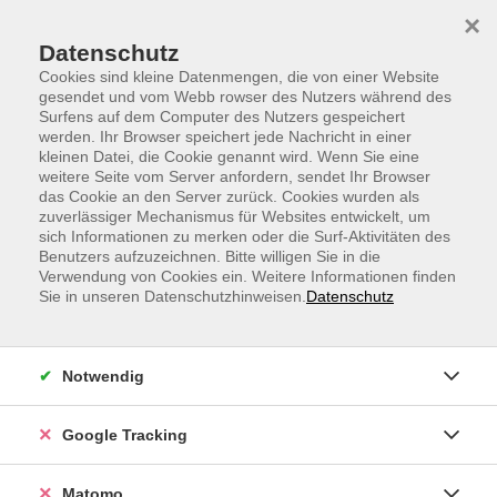
Skip to main content
Skip to page footer
×
Datenschutz
Cookies sind kleine Datenmengen, die von einer Website
gesendet und vom Webb rowser des Nutzers während des
Surfens auf dem Computer des Nutzers gespeichert
Wissenschaft und Ratgeber
werden. Ihr Browser speichert jede Nachricht in einer
kleinen Datei, die Cookie genannt wird. Wenn Sie eine
weitere Seite vom Server anfordern, sendet Ihr Browser
Mensch & Wissen – Allgemeinbildung vielfältig erleben
das Cookie an den Server zurück. Cookies wurden als
zuverlässiger Mechanismus für Websites entwickelt, um
Mit VHS Wissen entdeckst du spannende Themen aus
sich Informationen zu merken oder die Surf-Aktivitäten des
Benutzers aufzuzeichnen. Bitte willigen Sie in die
Geschichte, Gesellschaft und Natur. Unsere Angebote
Verwendung von Cookies ein. Weitere Informationen finden
reichen von der
vhs.Universität
über die
vhs.Kinderuni
bis
Sie in unseren Datenschutzhinweisen.
Datenschutz
zu praxisnahen
Ratgebern
für den Alltag. Lerne mehr über
Naturwissenschaft
und
Ökologie
oder erweitere dein
Verständnis für gesellschaftliche Zusammenhänge. Die
Notwendig
Rubrik
Mensch & Wissen
eröffnet dir Zugang zu Bildung, die
inspiriert, informiert und neue Perspektiven eröffnet –
Google Tracking
begleitet von erfahrenen Trainerinnen und Trainern.
Matomo