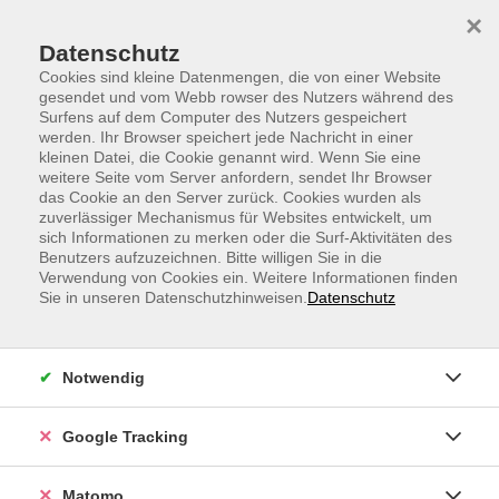
Skip to main content
Skip to page footer
×
Datenschutz
Cookies sind kleine Datenmengen, die von einer Website
gesendet und vom Webb rowser des Nutzers während des
Surfens auf dem Computer des Nutzers gespeichert
werden. Ihr Browser speichert jede Nachricht in einer
kleinen Datei, die Cookie genannt wird. Wenn Sie eine
weitere Seite vom Server anfordern, sendet Ihr Browser
das Cookie an den Server zurück. Cookies wurden als
zuverlässiger Mechanismus für Websites entwickelt, um
sich Informationen zu merken oder die Surf-Aktivitäten des
Benutzers aufzuzeichnen. Bitte willigen Sie in die
Verwendung von Cookies ein. Weitere Informationen finden
Sie in unseren Datenschutzhinweisen.
Datenschutz
Notwendig
Google Tracking
VHS Webinare & VHS Online Kurse für
Matomo