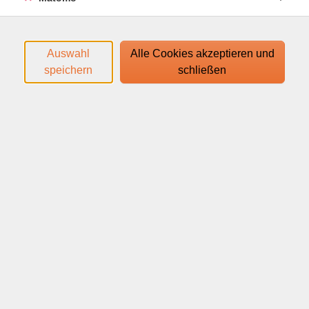
alle Lebensbereiche
Top-Bewertungen von Kundinnen und
Auswahl
Alle Cookies akzeptieren und
Kunden
speichern
schließen
Hier hast du Zugang zu einer großen Auswahl an VHS
Webinaren und VHS Online Kursen, die dich persönlich und
beruflich weiterbringen. Ob Sprachen lernen, fit bleiben,
kreativ sein oder dich beruflich qualifizieren – unsere VHS
online Angebote sind flexibel, interaktiv und auf jedem
Gerät nutzbar.
Unsere Dozentinnen und Dozenten sind Fachleute in ihrem
jeweiligen Gebiet. 99 % unserer Teilnehmenden bewerten
uns mit der Bestnote. Die vhs.Webinare verbinden die
Qualität der Volkshochschule mit den Vorteilen moderner
Online-Lernformate. Starte jetzt mit deinem ersten Kurs –
VHS Online Kurse sind der einfache Weg zu neuem Wissen,
ganz bequem von zu Hause aus.