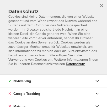
Skip to main content
Skip to page footer
×
Datenschutz
Cookies sind kleine Datenmengen, die von einer Website
gesendet und vom Webb rowser des Nutzers während des
Surfens auf dem Computer des Nutzers gespeichert
werden. Ihr Browser speichert jede Nachricht in einer
vhs.Beruf und Karriere
Selbstmanagement
kleinen Datei, die Cookie genannt wird. Wenn Sie eine
weitere Seite vom Server anfordern, sendet Ihr Browser
Selbstmanagement
das Cookie an den Server zurück. Cookies wurden als
zuverlässiger Mechanismus für Websites entwickelt, um
Selbstmanagement – Klarheit und Balance im Beruf
sich Informationen zu merken oder die Surf-Aktivitäten des
Benutzers aufzuzeichnen. Bitte willigen Sie in die
Verwendung von Cookies ein. Weitere Informationen finden
In unseren Kursen lernst du, mit
Zeitmanagement
und
Sie in unseren Datenschutzhinweisen.
Datenschutz
Selbstführung
deine Ziele souverän zu erreichen.
Entdecke, wie du zufrieden im Job bleibst, deine
Kommunikation
verbesserst und deine
Notwendig
Veränderungskompetenz
stärkst – für mehr Erfolg und
Ausgeglichenheit im Berufsalltag.
Google Tracking
Filter
Matomo