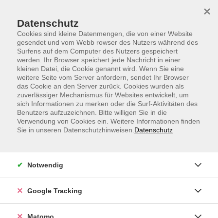
Skip to main content
Skip to page footer
×
Datenschutz
Cookies sind kleine Datenmengen, die von einer Website
gesendet und vom Webb rowser des Nutzers während des
Surfens auf dem Computer des Nutzers gespeichert
werden. Ihr Browser speichert jede Nachricht in einer
vhs.Sprachen
Englisch
kleinen Datei, die Cookie genannt wird. Wenn Sie eine
weitere Seite vom Server anfordern, sendet Ihr Browser
Englisch
das Cookie an den Server zurück. Cookies wurden als
zuverlässiger Mechanismus für Websites entwickelt, um
sich Informationen zu merken oder die Surf-Aktivitäten des
Filter
Benutzers aufzuzeichnen. Bitte willigen Sie in die
Verwendung von Cookies ein. Weitere Informationen finden
Sie in unseren Datenschutzhinweisen.
Datenschutz
Wochentage
Notwendig
Tageszeiten
Google Tracking
nur buchbare
nur beginnende
Matomo