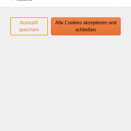
Kurse (
46
)
Loading...
Sortierung
Auswahl
Alle Cookies akzeptieren und
speichern
schließen
Englisch A2, Sommerwebinar
Wiederholung
Mo .
17.08.2026
19:00
Uhr
Online vhs
Englisch A1
ab Lektion 6
Mo .
14.09.2026
18:30
Uhr
Online vhs
Englisch A2