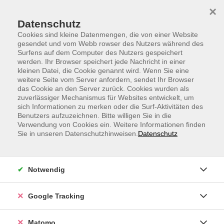
Skip to main content
Skip to page footer
×
Datenschutz
Cookies sind kleine Datenmengen, die von einer Website
gesendet und vom Webb rowser des Nutzers während des
Surfens auf dem Computer des Nutzers gespeichert
werden. Ihr Browser speichert jede Nachricht in einer
vhs.Sprachen
Romanische Sprachen
kleinen Datei, die Cookie genannt wird. Wenn Sie eine
weitere Seite vom Server anfordern, sendet Ihr Browser
Romanische Sprachen
das Cookie an den Server zurück. Cookies wurden als
zuverlässiger Mechanismus für Websites entwickelt, um
Romanische Sprachen – flexibel online lernen
sich Informationen zu merken oder die Surf-Aktivitäten des
Benutzers aufzuzeichnen. Bitte willigen Sie in die
Verwendung von Cookies ein. Weitere Informationen finden
Lerne die
Romanischen Sprachen
bequem von zu Hause:
Sie in unseren Datenschutzhinweisen.
Datenschutz
Ob
Italienisch lernen
im VHS Kurs Italienisch,
Spanisch
lernen
im VHS Kurs Spanisch oder
Französisch lernen
im
VHS Französisch Kurs – bei uns findest du das passende
Notwendig
Angebot. Unsere Online-Formate wie Italienisch online
lernen, Spanisch lernen online und Französisch online
Google Tracking
lernen verbinden flexible Teilnahme mit erfahrenen
Dozentinnen und Dozenten und praxisnahen Inhalten.
Matomo