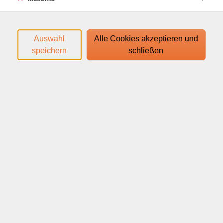
mehr anzeigen
Filter
Auswahl
Alle Cookies akzeptieren und
speichern
schließen
Wochentage
Tageszeiten
nur buchbare
nur beginnende
Loading...
Kurse (
75
)
Sortierung
Italienisch A1
ab Lektion 7