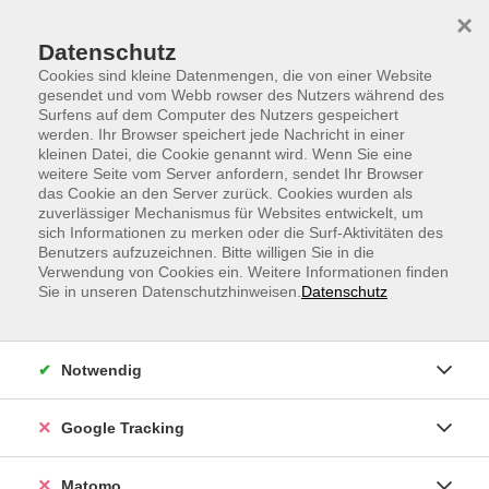
Skip to main content
Skip to page footer
×
Datenschutz
Cookies sind kleine Datenmengen, die von einer Website
gesendet und vom Webb rowser des Nutzers während des
Surfens auf dem Computer des Nutzers gespeichert
werden. Ihr Browser speichert jede Nachricht in einer
vhs.Sprachen
Sprachkurse für Anfänger
kleinen Datei, die Cookie genannt wird. Wenn Sie eine
weitere Seite vom Server anfordern, sendet Ihr Browser
Ungarisch
das Cookie an den Server zurück. Cookies wurden als
Ungarisch
zuverlässiger Mechanismus für Websites entwickelt, um
sich Informationen zu merken oder die Surf-Aktivitäten des
Benutzers aufzuzeichnen. Bitte willigen Sie in die
Filter
Verwendung von Cookies ein. Weitere Informationen finden
Sie in unseren Datenschutzhinweisen.
Datenschutz
Wochentage
Notwendig
Tageszeiten
Google Tracking
nur buchbare
nur beginnende
Matomo