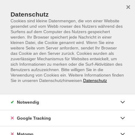
Skip to main content
Skip to page footer
×
Datenschutz
Cookies sind kleine Datenmengen, die von einer Website
gesendet und vom Webb rowser des Nutzers während des
Surfens auf dem Computer des Nutzers gespeichert
werden. Ihr Browser speichert jede Nachricht in einer
kleinen Datei, die Cookie genannt wird. Wenn Sie eine
weitere Seite vom Server anfordern, sendet Ihr Browser
Advent Workout
das Cookie an den Server zurück. Cookies wurden als
zuverlässiger Mechanismus für Websites entwickelt, um
Jeden Tag ein neues kurzes Workout. Obwohl wir
sich Informationen zu merken oder die Surf-Aktivitäten des
zuhause bleiben, werden wir immer fitter werden.
Benutzers aufzuzeichnen. Bitte willigen Sie in die
Verwendung von Cookies ein. Weitere Informationen finden
Wenn Du einen Tag verpasst, ist das nicht schlimm, wir
Sie in unseren Datenschutzhinweisen.
Datenschutz
wiederholen immer die letzte Einheit vom Vortag.
Samstag und sonntags starten wir immer um 10.00 Uhr
und kombinieren die Übungen der letzten Tage und
Notwendig
erweitern das Workout von 15 Minuten auf 30 Minuten.
!
Google Tracking
Den Zugangslink zum Webinar und den Link zum
Login-Leitfaden finden Sie in Ihrer
Matomo