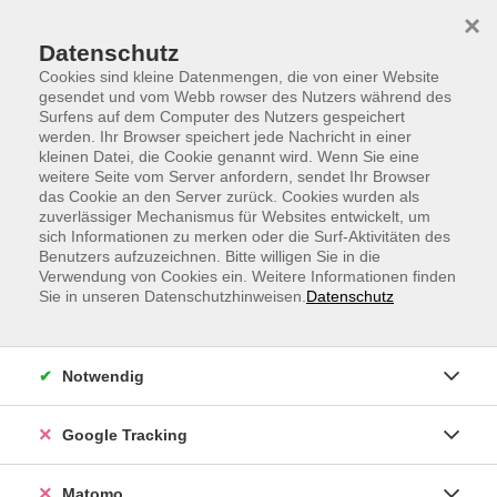
Skip to main content
Skip to page footer
×
Datenschutz
Cookies sind kleine Datenmengen, die von einer Website
gesendet und vom Webb rowser des Nutzers während des
Surfens auf dem Computer des Nutzers gespeichert
werden. Ihr Browser speichert jede Nachricht in einer
kleinen Datei, die Cookie genannt wird. Wenn Sie eine
weitere Seite vom Server anfordern, sendet Ihr Browser
After Work - Workout - Dein 30 minütiger
das Cookie an den Server zurück. Cookies wurden als
zuverlässiger Mechanismus für Websites entwickelt, um
Energie-Reset nach Feierabend
sich Informationen zu merken oder die Surf-Aktivitäten des
Benutzers aufzuzeichnen. Bitte willigen Sie in die
Verwendung von Cookies ein. Weitere Informationen finden
Sie in unseren Datenschutzhinweisen.
Datenschutz
Notwendig
Google Tracking
Matomo