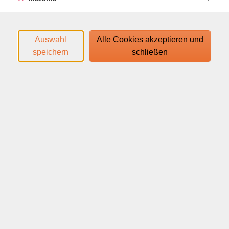
Auswahl
Alle Cookies akzeptieren und
speichern
schließen
After Work Workout – Dein Energie-Reset nach
Feierabend
Du hattest einen langen Tag und dein Körper sehnt
sich nach Bewegung, dein Kopf nach Klarheit? Dann ist
das After Work Workout genau das Richtige für dich.
Wochentags um 17:20 Uhr erwarten dich 30 Minuten,
die dich wieder in Balance bringen – effektiv, wohltuend
und mit einem guten Gefühl für den Abend.