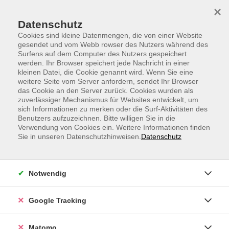
Skip to main content
Skip to page footer
×
Datenschutz
Cookies sind kleine Datenmengen, die von einer Website
gesendet und vom Webb rowser des Nutzers während des
Surfens auf dem Computer des Nutzers gespeichert
werden. Ihr Browser speichert jede Nachricht in einer
kleinen Datei, die Cookie genannt wird. Wenn Sie eine
weitere Seite vom Server anfordern, sendet Ihr Browser
After Work - Workout - Dein 30 minütiger
das Cookie an den Server zurück. Cookies wurden als
zuverlässiger Mechanismus für Websites entwickelt, um
Energie-Reset nach Feierabend
sich Informationen zu merken oder die Surf-Aktivitäten des
Benutzers aufzuzeichnen. Bitte willigen Sie in die
Verwendung von Cookies ein. Weitere Informationen finden
Sie in unseren Datenschutzhinweisen.
Datenschutz
Notwendig
Google Tracking
Matomo