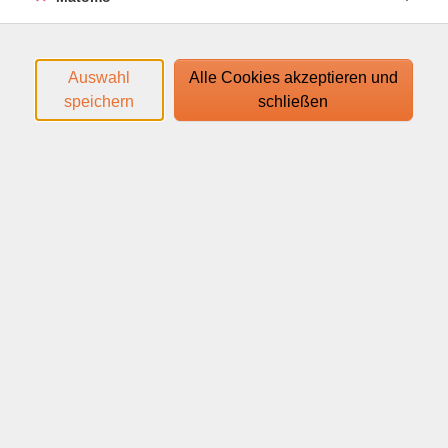
Auswahl
Alle Cookies akzeptieren und
speichern
schließen
After Work Workout – Dein Energie-Reset nach
Feierabend
Du hattest einen langen Tag und dein Körper sehnt
sich nach Bewegung, dein Kopf nach Klarheit? Dann ist
das After Work Workout genau das Richtige für dich.
Wochentags um 17:20 Uhr erwarten dich 30 Minuten,
die dich wieder in Balance bringen – effektiv, wohltuend
und mit einem guten Gefühl für den Abend.