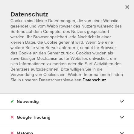
Skip to main content
Skip to page footer
×
Datenschutz
Cookies sind kleine Datenmengen, die von einer Website
gesendet und vom Webb rowser des Nutzers während des
Surfens auf dem Computer des Nutzers gespeichert
werden. Ihr Browser speichert jede Nachricht in einer
kleinen Datei, die Cookie genannt wird. Wenn Sie eine
weitere Seite vom Server anfordern, sendet Ihr Browser
Antientzündliche Ernährung -
das Cookie an den Server zurück. Cookies wurden als
zuverlässiger Mechanismus für Websites entwickelt, um
Prävention und Hilfe bei chronischen
sich Informationen zu merken oder die Surf-Aktivitäten des
Erkrankungen
Benutzers aufzuzeichnen. Bitte willigen Sie in die
Verwendung von Cookies ein. Weitere Informationen finden
Sie haben schon von antientzündlicher Ernährung
Sie in unseren Datenschutzhinweisen.
Datenschutz
gehört, wissen aber nicht genau, was dahintersteckt?
In diesem Vortrag erfahren Sie, wie unsere tägliche
Ernährung Entzündungen und chronische
Notwendig
Erkrankungen im Körper beeinflusst – und wie Sie mit
einfachen Veränderungen Ihrem Körper sowohl
Google Tracking
vorbeugend als auch lindernd etwas Gutes tun können.
Den Zugangslink zum Webinar und den Link zum
Matomo