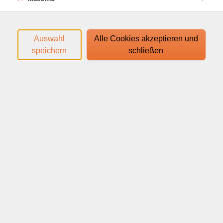
Login-Leitfaden finden Sie in Ihrer
Anmeldebestätigung.
Auswahl
Alle Cookies akzeptieren und
speichern
schließen
Ihr Webinar läuft mit dem Video-Conferencing-System
edudip. Technische Voraussetzungen für die Teilnahme:
help.edudip.com/de/knowledge-base/technische-
voraussetzungen-zur-nutzung-der-edudip-software/
Ausführliche Informationen finden Sie auf
www.webinare-vhs.de unter dem Menüpunkt "Hinweise
zur Technik".
Webinar