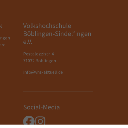
k
Volkshochschule
Böblingen-Sindelfingen
ungen
e.V.
are
Pestalozzistr. 4
71032 Böblingen
info@vhs-aktuell.de
Social-Media