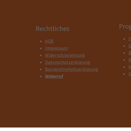
Pro
Rechtliches
S
AGB
G
Impressum
B
Widerrufsbelehrung
W
Datenschutzerklärung
M
Barrierefreiheitserklärung
G
Widerruf