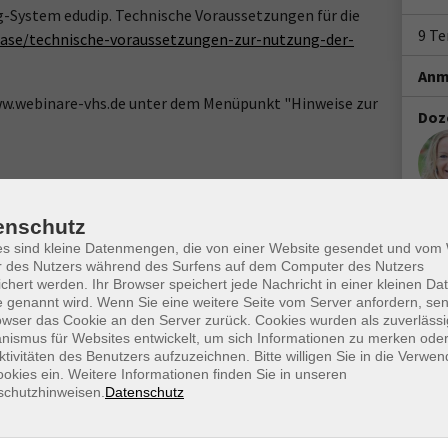
g-System edudip. Technische Voraussetzungen für die
9 T
ase/technische-voraussetzungen-zur-nutzung-der-
Anm
www.webinare-vhs.de unter dem Menüpunkt "Hinweise zur
Doz
enschutz
es sind kleine Datenmengen, die von einer Website gesendet und vo
r des Nutzers während des Surfens auf dem Computer des Nutzers
chert werden. Ihr Browser speichert jede Nachricht in einer kleinen Dat
 genannt wird. Wenn Sie eine weitere Seite vom Server anfordern, se
owser das Cookie an den Server zurück. Cookies wurden als zuverlässi
ismus für Websites entwickelt, um sich Informationen zu merken oder
ktivitäten des Benutzers aufzuzeichnen. Bitte willigen Sie in die Verwe
Ort / Raum
okies ein. Weitere Informationen finden Sie in unseren
schutzhinweisen.
Datenschutz
5 Uhr