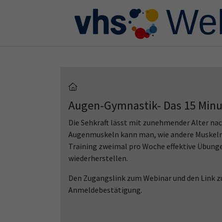
Skip to main content
Skip to page footer
Augen-Gymnastik- Das 15 Minu
Die Sehkraft lässt mit zunehmender Alter nach
Augenmuskeln kann man, wie andere Muskeln i
Training zweimal pro Woche effektive Übunge
wiederherstellen.
Den Zugangslink zum Webinar und den Link zu
Anmeldebestätigung.