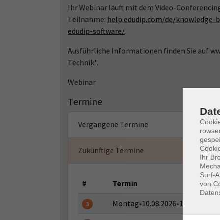
Ihr Webinar läuft mit dem Video-Conferencin
Teilnahme:
help.edudip.com/de/knowledge-b
edudip-software/
Ausführliche Informationen finden Sie auf 
Technik".
Webinar
Termine
Dat
Cooki
Vergangene Termine
rowse
gespei
Cookie
Zukünftige Termine
Ihr Br
Mechan
Surf-A
#
Termin
von Co
Daten
Montag
•
10.08.2026
•
12:00 - 12:1
3