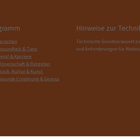
gramm
Hinweise zur Techni
prachen
Technische Grundvoraussetz
esundheit & Tanz
und Anforderungen für Webin
eruf & Karriere
issenschaft & Ratgeber
usik, Kultur & Kunst
esunde Ernährung & Genuss