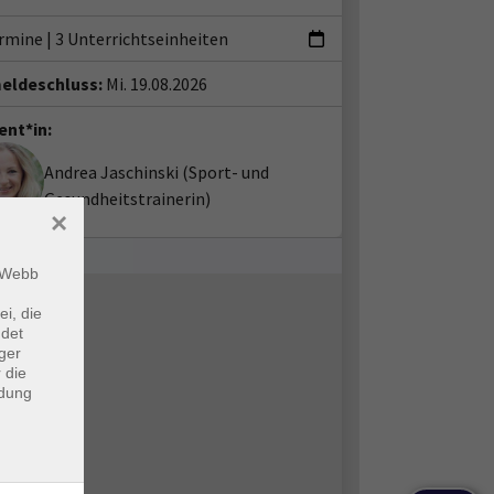
ermine
|
3 Unterrichtseinheiten
eldeschluss:
Mi. 19.08.2026
ent*in:
Andrea Jaschinski
(Sport- und
Gesundheitstrainerin)
×
m Webb
ei, die
ndet
ger
 die
ndung