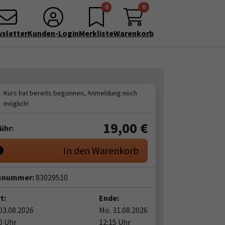
0
0
sletter
Kunden-Login
Merkliste
Warenkorb
19,00
€
ühr:
In den Warenkorb
snummer:
83029510
t:
Ende:
03.08.2026
Mo. 31.08.2026
0 Uhr
12:15 Uhr