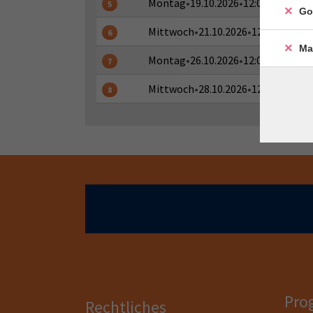
Montag
•
19.10.2026
•
12:00 - 12:15 U
5
Go
Mittwoch
•
21.10.2026
•
12:00 - 12:15
6
Ma
Montag
•
26.10.2026
•
12:00 - 12:15 U
7
Mittwoch
•
28.10.2026
•
12:00 - 12:15
8
Pro
Rechtliches