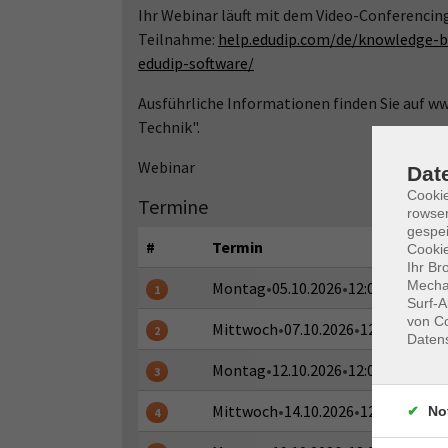
Ihr Webinar läuft mit dem Video-Conferencin
Teilnahme:
help.edudip.com/de/knowledge-b
edudip-software/
Ausführliche Informationen finden Sie auf 
Technik".
Webinar
Dat
Cooki
Termine
rowse
gespei
#
Termin
Cookie
Ihr Br
Mechan
Montag
•
05.10.2026
•
12:00 - 12:15 U
1
Surf-A
von Co
Mittwoch
•
07.10.2026
•
12:00 - 12:15
2
Daten
Montag
•
12.10.2026
•
12:00 - 12:15 U
3
Mittwoch
•
14.10.2026
•
12:00 - 12:15
No
4