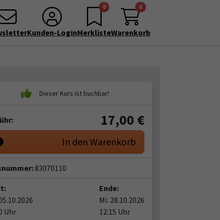
0
0
sletter
Kunden-Login
Merkliste
Warenkorb
17,00
€
ühr:
In den Warenkorb
snummer:
83070110
t:
Ende:
05.10.2026
Mi. 28.10.2026
0 Uhr
12:15 Uhr