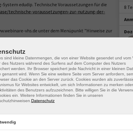
g-System edudip. Technische Voraussetzungen für die
8 T
ase/technische-voraussetzungen-zur-nutzung-der-
Anm
www.webinare-vhs.de unter dem Menüpunkt "Hinweise zur
Doz
enschutz
es sind kleine Datenmengen, die von einer Website gesendet und vo
r des Nutzers während des Surfens auf dem Computer des Nutzers
chert werden. Ihr Browser speichert jede Nachricht in einer kleinen Dat
Ort / Raum
 genannt wird. Wenn Sie eine weitere Seite vom Server anfordern, se
owser das Cookie an den Server zurück. Cookies wurden als zuverlässi
ismus für Websites entwickelt, um sich Informationen zu merken oder
hr
ktivitäten des Benutzers aufzuzeichnen. Bitte willigen Sie in die Verwe
okies ein. Weitere Informationen finden Sie in unseren
 Uhr
schutzhinweisen.
Datenschutz
hr
 Uhr
twendig