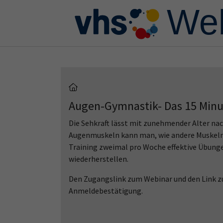
Skip to main content
Skip to page footer
Augen-Gymnastik- Das 15 Minu
Die Sehkraft lässt mit zunehmender Alter nach
Augenmuskeln kann man, wie andere Muskeln i
Training zweimal pro Woche effektive Übunge
wiederherstellen.
Den Zugangslink zum Webinar und den Link zu
Anmeldebestätigung.