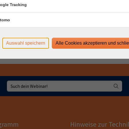
hr
ogle Tracking
 Uhr
tomo
hr
 Uhr
Auswahl speichern
Alle Cookies akzeptieren und schli
gramm
Hinweise zur Techni