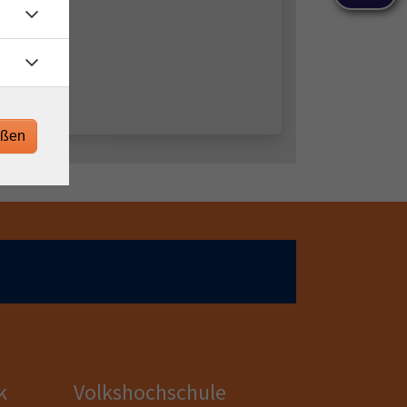
eßen
k
Volkshochschule