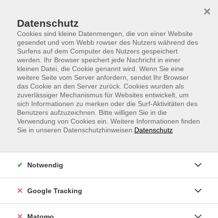
Skip to main content
Skip to page footer
×
Datenschutz
Cookies sind kleine Datenmengen, die von einer Website
gesendet und vom Webb rowser des Nutzers während des
Surfens auf dem Computer des Nutzers gespeichert
werden. Ihr Browser speichert jede Nachricht in einer
kleinen Datei, die Cookie genannt wird. Wenn Sie eine
weitere Seite vom Server anfordern, sendet Ihr Browser
Bauch-Beine-Po
das Cookie an den Server zurück. Cookies wurden als
zuverlässiger Mechanismus für Websites entwickelt, um
Abwechslungsreicher Gymnastikmix zur Verbesserung
sich Informationen zu merken oder die Surf-Aktivitäten des
der Kraft, der Koordination und der gesamten
Benutzers aufzuzeichnen. Bitte willigen Sie in die
Verwendung von Cookies ein. Weitere Informationen finden
Körperhaltung. Die Übungen werden unter Einsatz
Sie in unseren Datenschutzhinweisen.
Datenschutz
verschiedener Geräte, u. a. Wasserflaschen, großes
Handtuch und kleine Handtücher koordinativ
eingesetzt. Boden- und Dehnübungen runden das
Notwendig
Ganze ab und sollen ein positives Lebensgefühl
vermitteln. Die Kurse sind auch für jeden geeignet.
Google Tracking
Den Zugangslink zum Webinar und den Link zum
Login-Leitfaden finden Sie in Ihrer
Matomo