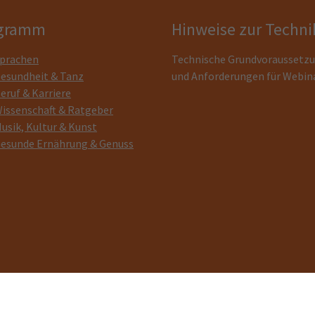
gramm
Hinweise zur Techni
prachen
Technische Grundvoraussetz
esundheit & Tanz
und Anforderungen für Webin
eruf & Karriere
issenschaft & Ratgeber
usik, Kultur & Kunst
esunde Ernährung & Genuss