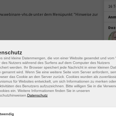
16 
www.webinare-vhs.de unter dem Menüpunkt "Hinweise zur
Anm
Doz
Ort / Raum
enschutz
es sind kleine Datenmengen, die von einer Website gesendet und vo
 Uhr
r des Nutzers während des Surfens auf dem Computer des Nutzers
chert werden. Ihr Browser speichert jede Nachricht in einer kleinen Dat
 genannt wird. Wenn Sie eine weitere Seite vom Server anfordern, se
5 Uhr
owser das Cookie an den Server zurück. Cookies wurden als zuverlässi
ismus für Websites entwickelt, um sich Informationen zu merken oder
:35 Uhr
ktivitäten des Benutzers aufzuzeichnen. Bitte willigen Sie in die Verwe
okies ein. Weitere Informationen finden Sie in unseren
Uhr
schutzhinweisen.
Datenschutz
Uhr
twendig
 Uhr