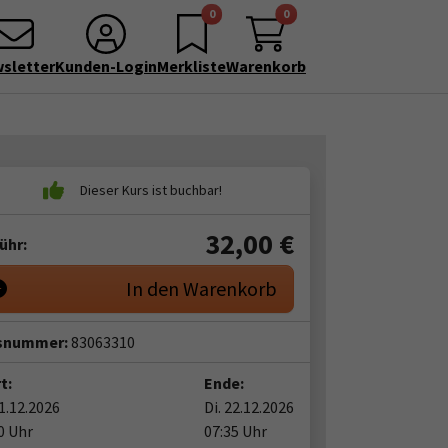
0
0
sletter
Kunden-Login
Merkliste
Warenkorb
32,00
€
ühr:
In den Warenkorb
snummer:
83063310
t:
Ende:
01.12.2026
Di. 22.12.2026
0 Uhr
07:35 Uhr