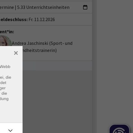
Termine
|
5.33 Unterrichtseinheiten
eldeschluss:
Fr. 11.12.2026
ent*in:
Andrea Jaschinski
(Sport- und
Gesundheitstrainerin)
×
m Webb
ei, die
ndet
ger
 die
ndung