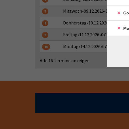
Mittwoch
•
09.12.2026
•
07:20 - 07:3
7
Go
Donnerstag
•
10.12.2026
•
07:20 - 07
8
Ma
Freitag
•
11.12.2026
•
07:20 - 07:35 
9
Montag
•
14.12.2026
•
07:20 - 07:35 
10
Alle 16 Termine anzeigen