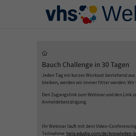
Skip to main content
Skip to page footer
Bauch Challenge in 30 Tagen
Jeden Tag ein kurzes Workout bestehend aus 
bleiben, werden wir immer fitter werden. Wir
Den Zugangslink zum Webinar und den Link zu
Anmeldebestätigung.
Ihr Webinar läuft mit dem Video-Conferencin
Teilnahme:
help.edudip.com/de/knowledge-b