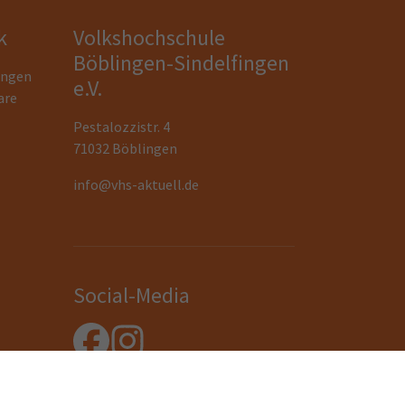
k
Volkshochschule
Böblingen-Sindelfingen
ungen
e.V.
are
Pestalozzistr. 4
71032 Böblingen
info@vhs-aktuell.de
Social-Media