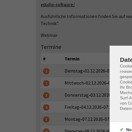
edudip-software/
Ausführliche Informationen finden Sie auf 
Technik".
Webinar
Termine
#
Termin
Dat
Cooki
Dienstag
•
01.12.2026
•
07:20 - 07:35
1
rowse
gespei
Cookie
Mittwoch
•
02.12.2026
•
07:20 - 07:3
2
Ihr Br
Mechan
Donnerstag
•
03.12.2026
•
07:20 - 07
3
Surf-A
von Co
Freitag
•
04.12.2026
•
07:20 - 07:35 
4
Daten
Montag
•
07.12.2026
•
07:20 - 07:35 
5
No
Dienstag
•
08.12.2026
•
07:20 - 07:35
6