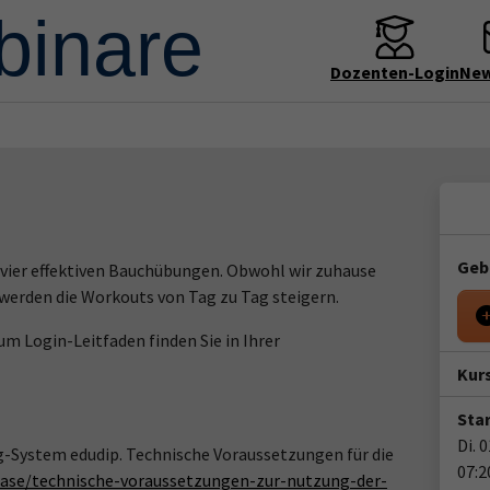
Dozenten-Login
New
Geb
vier effektiven Bauchübungen. Obwohl wir zuhause
 werden die Workouts von Tag zu Tag steigern.
m Login-Leitfaden finden Sie in Ihrer
Kur
Star
Di. 
g-System edudip. Technische Voraussetzungen für die
07:2
ase/technische-voraussetzungen-zur-nutzung-der-