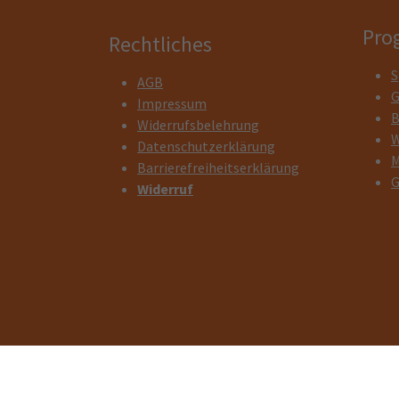
Pro
Rechtliches
S
AGB
G
Impressum
B
Widerrufsbelehrung
W
Datenschutzerklärung
M
Barrierefreiheitserklärung
G
Widerruf