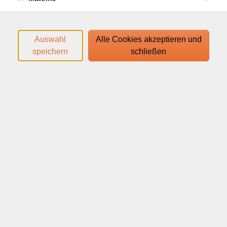
Der Zugangslink zum Webinar wird Ihnen mit der
Anmeldebestätigung zugeschickt.
Webinar
Auswahl
Alle Cookies akzeptieren und
speichern
schließen
24,00
€
Gebühr:
In den Warenkorb
Kursnummer:
83067110
Start:
Ende:
Do. 05.11.2026
Do. 26.11.2026
18:00 Uhr
18:45 Uhr
4 Termine
|
4 Unterrichtseinheiten