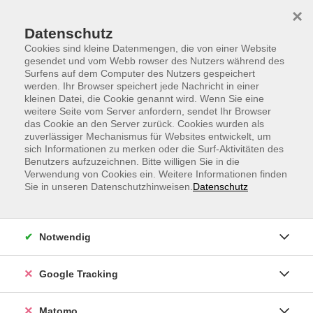
Skip to main content
Skip to page footer
×
Datenschutz
Cookies sind kleine Datenmengen, die von einer Website
gesendet und vom Webb rowser des Nutzers während des
Surfens auf dem Computer des Nutzers gespeichert
werden. Ihr Browser speichert jede Nachricht in einer
kleinen Datei, die Cookie genannt wird. Wenn Sie eine
weitere Seite vom Server anfordern, sendet Ihr Browser
Bauch kompakt - stärke deine Mitte
das Cookie an den Server zurück. Cookies wurden als
zuverlässiger Mechanismus für Websites entwickelt, um
Ab auf die Matte und die Körpermitte trainieren: Bauch
sich Informationen zu merken oder die Surf-Aktivitäten des
/ Bauch / Bauch , aber auch die Taille und den Rücken
Benutzers aufzuzeichnen. Bitte willigen Sie in die
Verwendung von Cookies ein. Weitere Informationen finden
nicht vergessen! Denn starke Bauchmuskeln
Sie in unseren Datenschutzhinweisen.
Datenschutz
verbessern die Haltung und können
Rückenbeschwerden vorbeugen
Notwendig
Ihr Webinar läuft mit dem Video-Conferencing-System
"Zoom"
Google Tracking
Matomo