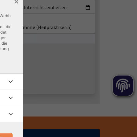
×
ermin
|
1.33 Unterrichtseinheiten
m Webb
ent*in:
ei, die
nifer Schwämmle
(Heilpraktikerin)
ndet
ger
 die
ndung