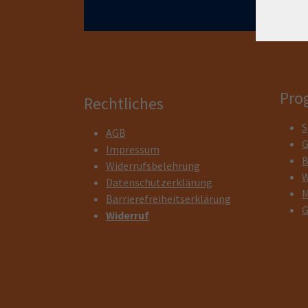
Pro
Rechtliches
S
AGB
G
Impressum
B
Widerrufsbelehrung
W
Datenschutzerklärung
M
Barrierefreiheitserklärung
G
Widerruf