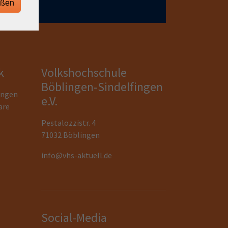
eßen
k
Volkshochschule
Böblingen-Sindelfingen
ungen
e.V.
are
Pestalozzistr. 4
71032 Böblingen
info@vhs-aktuell.de
Social-Media