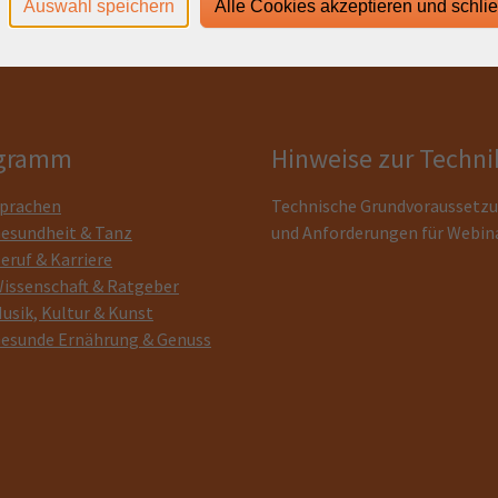
Auswahl speichern
Alle Cookies akzeptieren und schli
gramm
Hinweise zur Techni
prachen
Technische Grundvoraussetz
esundheit & Tanz
und Anforderungen für Webin
eruf & Karriere
issenschaft & Ratgeber
usik, Kultur & Kunst
esunde Ernährung & Genuss