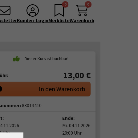
0
0
sletter
Kunden-Login
Merkliste
Warenkorb
13,00
€
ühr:
In den Warenkorb
snummer:
83013410
t:
Ende:
04.11.2026
Mi. 04.11.2026
0 Uhr
20:00 Uhr