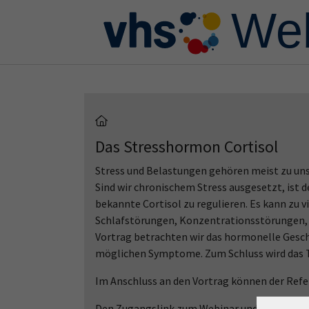
Skip to main content
Skip to page footer
Das Stresshormon Cortisol
Stress und Belastungen gehören meist zu un
Sind wir chronischem Stress ausgesetzt, ist d
bekannte Cortisol zu regulieren. Es kann z
Schlafstörungen, Konzentrationsstörungen, c
Vortrag betrachten wir das hormonelle Gesch
möglichen Symptome. Zum Schluss wird das T
Im Anschluss an den Vortrag können der Refe
Den Zugangslink zum Webinar und den Link zu