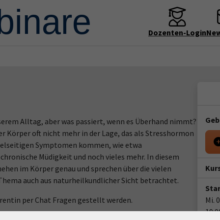
Dozenten-Login
New
Geb
serem Alltag, aber was passiert, wenn es Überhand nimmt?
er Körper oft nicht mehr in der Lage, das als Stresshormon
u vielseitigen Symptomen kommen, wie etwa
hronische Müdigkeit und noch vieles mehr. In diesem
Kur
ehen im Körper genau und sprechen über die vielen
hema auch aus naturheilkundlicher Sicht betrachtet.
Star
rentin per Chat Fragen gestellt werden.
Mi. 
19:0
m Login-Leitfaden finden Sie in Ihrer