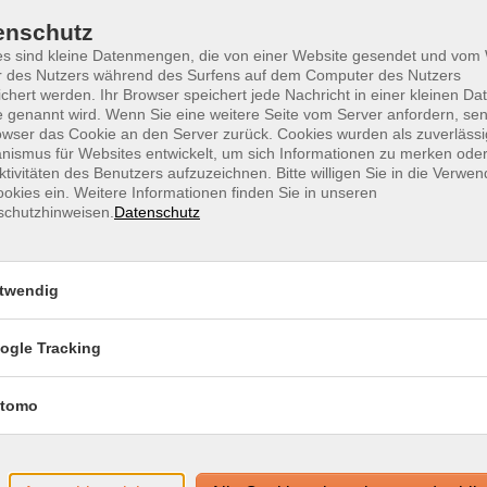
1 T
enschutz
es sind kleine Datenmengen, die von einer Website gesendet und vo
Doz
r des Nutzers während des Surfens auf dem Computer des Nutzers
chert werden. Ihr Browser speichert jede Nachricht in einer kleinen Dat
Jen
g-System edudip. Technische Voraussetzungen für die
 genannt wird. Wenn Sie eine weitere Seite vom Server anfordern, se
owser das Cookie an den Server zurück. Cookies wurden als zuverlässi
ase/technische-voraussetzungen-zur-nutzung-der-
ismus für Websites entwickelt, um sich Informationen zu merken oder
ktivitäten des Benutzers aufzuzeichnen. Bitte willigen Sie in die Verwe
okies ein. Weitere Informationen finden Sie in unseren
www.webinare-vhs.de unter dem Menüpunkt "Hinweise zur
schutzhinweisen.
Datenschutz
twendig
ogle Tracking
tomo