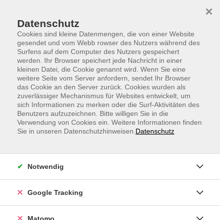
Skip to main content
Skip to page footer
×
Datenschutz
Cookies sind kleine Datenmengen, die von einer Website
gesendet und vom Webb rowser des Nutzers während des
Surfens auf dem Computer des Nutzers gespeichert
werden. Ihr Browser speichert jede Nachricht in einer
kleinen Datei, die Cookie genannt wird. Wenn Sie eine
weitere Seite vom Server anfordern, sendet Ihr Browser
Einstieg in eine langfristig gesunde
das Cookie an den Server zurück. Cookies wurden als
zuverlässiger Mechanismus für Websites entwickelt, um
Ernährung
sich Informationen zu merken oder die Surf-Aktivitäten des
Benutzers aufzuzeichnen. Bitte willigen Sie in die
Du möchtest deine Ernährung langfristig umstellen
Verwendung von Cookies ein. Weitere Informationen finden
und benötigst dazu die passenden Starthilfen und
Sie in unseren Datenschutzhinweisen.
Datenschutz
Tipps? In diesem 45-minütigen Kurs erfährst du, wie du
eine gesunde und nährstoffreiche Ernährung ganz
einfach in dein Leben integrieren kannst.
Notwendig
Inhalte des Kurses:
Google Tracking
- Einführung in eine gesunde Ernährung - Verstehe die
Grundlagen einer ausgewogenen und nährstoffreichen
Matomo