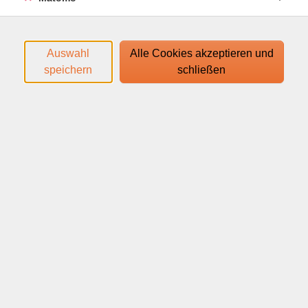
Ernährung.
- Arten von Nährstoffen und deren optimale
Versorgung - Lerne, wie du deinen Körper mit den
Auswahl
Alle Cookies akzeptieren und
essentiellen Nährstoffen bedarfsgerecht versorgen
speichern
schließen
kannst.
- Langfristige Ernährungsumstellung - Erfahre, wie du
eine ausgewogene und gesunde Ernährung Schritt für
Schritt in dein Leben integrieren und dadurch eine
nachhaltige Umstellung deiner Essgewohnheiten
erreichen kannst.
Den Zugangslink zum Webinar und den Link zum
Login-Leitfaden finden Sie in Ihrer
Anmeldebestätigung.
Ihr Webinar läuft mit dem Video-Conferencing-System