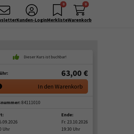
0
0
sletter
Kunden-Login
Merkliste
Warenkorb
63,00
€
ühr:
In den Warenkorb
snummer:
84111010
t:
Ende:
25.09.2026
Fr. 23.10.2026
0 Uhr
19:30 Uhr