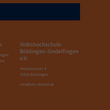
k
Volkshochschule
Böblingen-Sindelfingen
ungen
e.V.
are
Pestalozzistr. 4
71032 Böblingen
info@vhs-aktuell.de