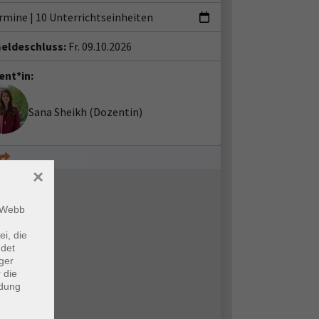
ermine
|
10 Unterrichtseinheiten
eldeschluss:
Fr. 09.10.2026
ent*in:
Sana Sheikh
(Dozentin)
×
m Webb
ei, die
ndet
ger
 die
ndung