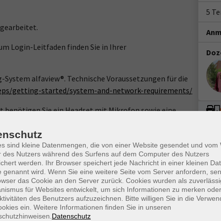
5 T
 gearbeitet.
Anm
m Login-Leitfaden finden Sie in Ihrer
Doz
g-System alfaview®. Technische Voraussetzungen für die
teps/getting-started/system-and-network-requirements/
benötigen Sie ein Headset mit Mikrofon sowie eine
dung von mindestens 16 MBit/s, sowie eine
enschutz
 nutzen.
es sind kleine Datenmengen, die von einer Website gesendet und vo
rencing-System alfaview® auf Ihren Rechner.
r des Nutzers während des Surfens auf dem Computer des Nutzers
chert werden. Ihr Browser speichert jede Nachricht in einer kleinen Dat
 genannt wird. Wenn Sie eine weitere Seite vom Server anfordern, se
www.webinare-vhs.de unter dem Menüpunkt "Was Sie
owser das Cookie an den Server zurück. Cookies wurden als zuverlässi
ismus für Websites entwickelt, um sich Informationen zu merken oder
ktivitäten des Benutzers aufzuzeichnen. Bitte willigen Sie in die Verwe
okies ein. Weitere Informationen finden Sie in unseren
schutzhinweisen.
Datenschutz