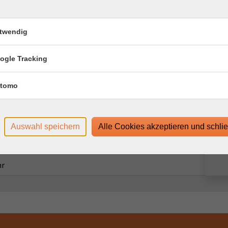
twendig
ogle Tracking
Ort / Raum
hr
tomo
hr
hr
Auswahl speichern
Alle Cookies akzeptieren und schli
hr
hr