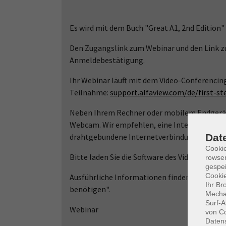
Es wird mit dem Buch "Great A1, 2nd Edition"
Den Zugangslink zum Webinar und den Link zu
Anmeldebestätigung.
Ihr Webinar läuft mit dem Video-Conferencin
Teilnahme:
support.alfaview.com/de/first-s
Neben Ihrem Rechner oder mobilem Endgerät 
Webcam. Wir empfehlen, eine Internetverbin
Dat
drahtgebundene Internetverbindung (LAN) zu
Cooki
Bitte laden Sie die Software des Video-Confe
rowse
gespei
Cookie
Ausführliche Informationen finden Sie auf 
Ihr Br
benötigen".
Mechan
Surf-A
Webinar
von Co
Daten