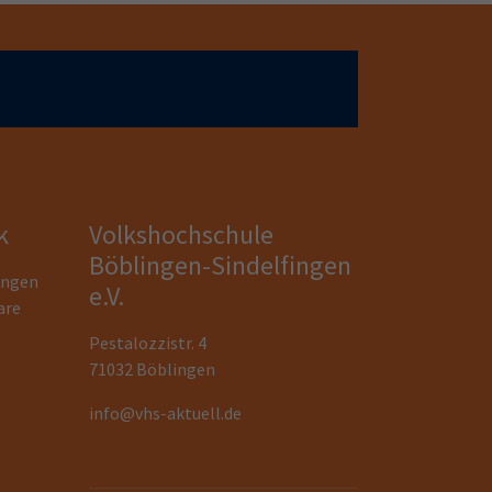
k
Volkshochschule
Böblingen-Sindelfingen
ungen
e.V.
are
Pestalozzistr. 4
71032 Böblingen
info@vhs-aktuell.de