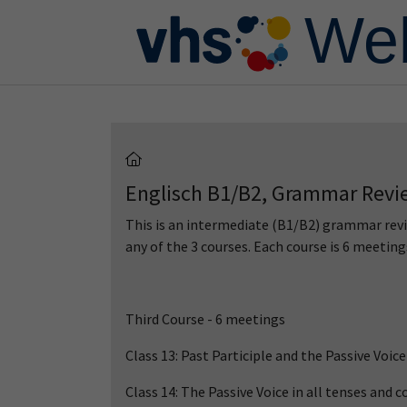
Skip to main content
Skip to page footer
Englisch B1/B2, Grammar Revie
This is an intermediate (B1/B2) grammar revie
any of the 3 courses. Each course is 6 meeting
Third Course - 6 meetings
Class 13: Past Participle and the Passive Voice
Class 14: The Passive Voice in all tenses and 