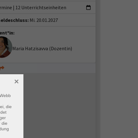
ermine
|
12 Unterrichtseinheiten
eldeschluss:
Mi. 20.01.2027
ent*in:
Maria Hatzisavva
(Dozentin)
×
m Webb
ei, die
ndet
ger
 die
ndung