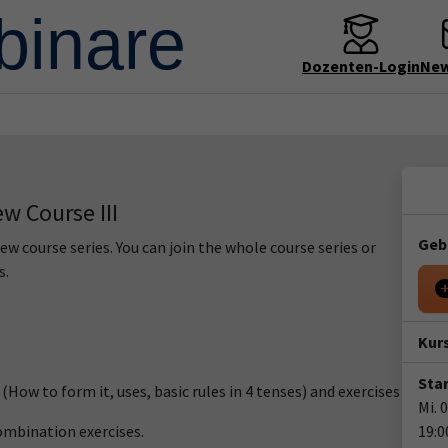
Dozenten-Login
New
w Course III
Geb
w course series. You can join the whole course series or
s.
Kur
Star
 (How to form it, uses, basic rules in 4 tenses) and exercises
Mi. 
combination exercises.
19:0