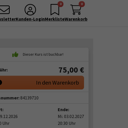
0
0
sletter
Kunden-Login
Merkliste
Warenkorb
75,00
€
ühr:
In den Warenkorb
snummer:
84139710
t:
Ende:
09.12.2026
Mi. 03.02.2027
0 Uhr
20:30 Uhr