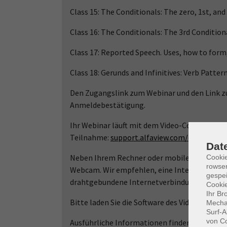
Class 15: The Conditionals: The zero, 1st, an
Class 16: The Conditionals: The 3rd Conditiona
Class 17: Reported Speech. Uses, how to form
Class 18: Gerunds and Infinitives: Verb Patter
Den Zugangslink zum Webinar und den Link zu
Anmeldebestätigung.
Ihr Webinar läuft mit dem Video-Conferencin
Teilnahme:
support.alfaview.com/de/first-s
Dat
Neben Ihrem Rechner oder mobilem Endgerät 
Cooki
rowse
Webcam. Wir empfehlen, eine Internetverbin
gespei
drahtgebundene Internetverbindung (LAN) zu
Cookie
Ihr Br
Bitte laden Sie die Software des Video-Confe
Mechan
Surf-A
von Co
Ausführliche Informationen finden Sie auf w