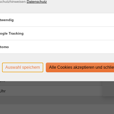
schutzhinweisen.
Datenschutz
twendig
Ort / Raum
ogle Tracking
 Uhr
tomo
 Uhr
 Uhr
Auswahl speichern
Alle Cookies akzeptieren und schli
 Uhr
 Uhr
 Uhr