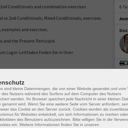
d 2nd Conditionals and combination exercises
6 T
l vs 2nd Conditionals, Mixed Conditionals, exercises.
Anm
, examples and exercises.
Doz
ns and the Present Participle.
m Login-Leitfaden finden Sie in Ihrer
g-System alfaview®. Technische Voraussetzungen für die
teps/getting-started/system-and-network-requirements/
enschutz
benötigen Sie ein Headset mit Mikrofon sowie eine
es sind kleine Datenmengen, die von einer Website gesendet und vo
r des Nutzers während des Surfens auf dem Computer des Nutzers
dung von mindestens 16 MBit/s, sowie eine
chert werden. Ihr Browser speichert jede Nachricht in einer kleinen Dat
 nutzen.
 genannt wird. Wenn Sie eine weitere Seite vom Server anfordern, se
owser das Cookie an den Server zurück. Cookies wurden als zuverlässi
rencing-System alfaview® auf Ihren Rechner.
ismus für Websites entwickelt, um sich Informationen zu merken oder
ktivitäten des Benutzers aufzuzeichnen. Bitte willigen Sie in die Verwe
okies ein. Weitere Informationen finden Sie in unseren
ww.webinare-vhs.de unten unter „Hinweise zur Technik“.