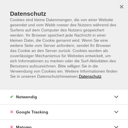
Skip to main content
Skip to page footer
×
Datenschutz
Cookies sind kleine Datenmengen, die von einer Website
gesendet und vom Webb rowser des Nutzers während des
Surfens auf dem Computer des Nutzers gespeichert
werden. Ihr Browser speichert jede Nachricht in einer
kleinen Datei, die Cookie genannt wird. Wenn Sie eine
weitere Seite vom Server anfordern, sendet Ihr Browser
Englisch B1, Early morning Business
das Cookie an den Server zurück. Cookies wurden als
zuverlässiger Mechanismus für Websites entwickelt, um
Conversation
sich Informationen zu merken oder die Surf-Aktivitäten des
Benutzers aufzuzeichnen. Bitte willigen Sie in die
Verbessern Sie Ihre Business English-Kenntnisse und
Verwendung von Cookies ein. Weitere Informationen finden
lernen Sie, sich flüssig auszudrücken.
Sie in unseren Datenschutzhinweisen.
Datenschutz
If you want to practise English conversation at your
Notwendig
workplace, this course is the right one for you. Here
you can develop your fluency and business
Google Tracking
communication skills through stimulating role plays
and simulations. Homework in the form of reading
Matomo