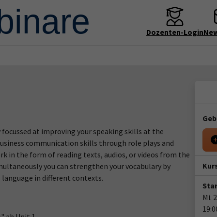
Dozenten-Login
New
Geb
y focussed at improving your speaking skills at the
business communication skills through role plays and
k in the form of reading texts, audios, or videos from the
Kur
Simultaneously you can strengthen your vocabulary by
 language in different contexts.
Star
Mi. 
19:0
" ab Unit 1