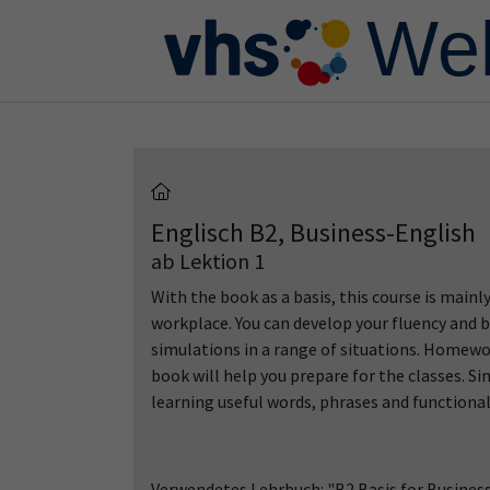
Skip to main content
Skip to page footer
Englisch B2, Business-English
ab Lektion 1
With the book as a basis, this course is mainl
workplace. You can develop your fluency and 
simulations in a range of situations. Homewor
book will help you prepare for the classes. 
learning useful words, phrases and functional
Verwendetes Lehrbuch: "B2 Basis for Business