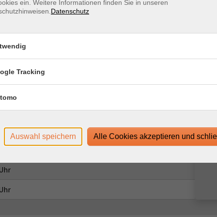
okies ein. Weitere Informationen finden Sie in unseren
schutzhinweisen.
Datenschutz
Ort / Raum
twendig
 Uhr
 Uhr
ogle Tracking
 Uhr
tomo
 Uhr
 Uhr
Auswahl speichern
Alle Cookies akzeptieren und schli
 Uhr
 Uhr
 Uhr