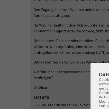
Den Zugangslink zum Webinar und den Link zu
Anmeldebestätigung.
Ihr Webinar läuft mit dem Video-Conferencin
Teilnahme:
support.alfaview.com/de/first-s
Neben Ihrem Rechner oder mobilem Endgerät 
Webcam. Wir empfehlen, eine Internetverbin
drahtgebundene Internetverbindung (LAN) zu
Bitte laden Sie die Software des Video-Confe
Ausführliche Informationen finden Sie auf 
Dat
benötigen".
Cooki
rowse
Webinar
gespei
Cookie
Material
Ihr Br
Mechan
"B2 Basis for Business" ab Lektion 1
Surf-A