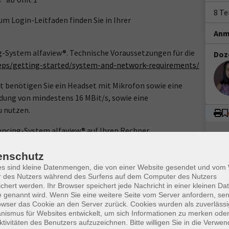
8 T
m Login-Leitfaden finden Sie in Ihrer
Anm
g-System alfaview®. Technische Voraussetzungen für die
Doz
teps/getting-started/system-and-network-requirements/
benötigen Sie ein Headset mit Mikrofon sowie eine
dung von mindestens 16 MBit/s, sowie eine
 nutzen.
rencing-System alfaview® auf Ihren Rechner.
www.webinare-vhs.de unter dem Menüpunkt "Was Sie
enschutz
es sind kleine Datenmengen, die von einer Website gesendet und vo
r des Nutzers während des Surfens auf dem Computer des Nutzers
chert werden. Ihr Browser speichert jede Nachricht in einer kleinen Dat
 genannt wird. Wenn Sie eine weitere Seite vom Server anfordern, se
owser das Cookie an den Server zurück. Cookies wurden als zuverlässi
ismus für Websites entwickelt, um sich Informationen zu merken oder
ktivitäten des Benutzers aufzuzeichnen. Bitte willigen Sie in die Verwe