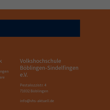
k
Volkshochschule
Böblingen-Sindelfingen
ungen
e.V.
are
Pestalozzistr. 4
71032 Böblingen
info@vhs-aktuell.de