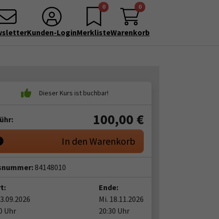
0
0
sletter
Kunden-Login
Merkliste
Warenkorb
100,00
€
ühr:
In den Warenkorb
snummer:
84148010
t:
Ende:
23.09.2026
Mi. 18.11.2026
0 Uhr
20:30 Uhr