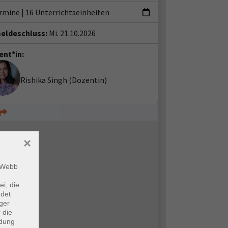
ermine
|
16 Unterrichtseinheiten
eldeschluss:
Mi. 21.10.2026
ent*in:
Rishika Singh
(Dozentin)
×
m Webb
ei, die
ndet
ger
 die
ndung