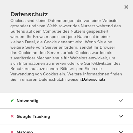
Skip to main content
Skip to page footer
×
Datenschutz
Cookies sind kleine Datenmengen, die von einer Website
gesendet und vom Webb rowser des Nutzers während des
Surfens auf dem Computer des Nutzers gespeichert
werden. Ihr Browser speichert jede Nachricht in einer
kleinen Datei, die Cookie genannt wird. Wenn Sie eine
weitere Seite vom Server anfordern, sendet Ihr Browser
Englisch B2, Conversation
das Cookie an den Server zurück. Cookies wurden als
zuverlässiger Mechanismus für Websites entwickelt, um
If you can manage every-day situations in English join
sich Informationen zu merken oder die Surf-Aktivitäten des
this webinar. We’ll look at some essential grammar
Benutzers aufzuzeichnen. Bitte willigen Sie in die
Verwendung von Cookies ein. Weitere Informationen finden
points but mainly focus on conversation. Improve your
Sie in unseren Datenschutzhinweisen.
Datenschutz
vocabulary and learn to speak better.
Den Zugangslink zum Webinar und den Link zum
Notwendig
Login-Leitfaden finden Sie in der Anmeldebestätigung.
Ihr Webinar läuft mit dem Video-Conferencing-System
Google Tracking
alfaview®. Technische Voraussetzungen für die
Teilnahme:
support.alfaview.com/de/first-
Matomo