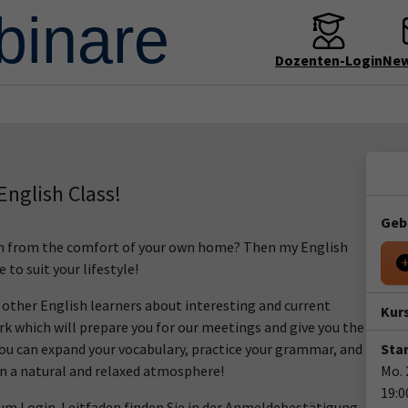
Dozenten-Login
New
English Class!
Geb
 fun from the comfort of your own home? Then my English
 to suit your lifestyle!
o other English learners about interesting and current
Kur
ork which will prepare you for our meetings and give you the
you can expand your vocabulary, practice your grammar, and
Star
in a natural and relaxed atmosphere!
Mo. 
19:0
m Login-Leitfaden finden Sie in der Anmeldebestätigung.