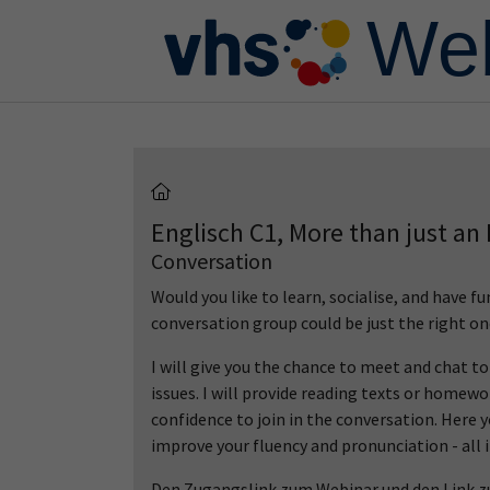
Skip to main content
Skip to page footer
Englisch C1, More than just an 
Conversation
Would you like to learn, socialise, and have
conversation group could be just the right one
I will give you the chance to meet and chat t
issues. I will provide reading texts or homew
confidence to join in the conversation. Here 
improve your fluency and pronunciation - all 
Den Zugangslink zum Webinar und den Link zu