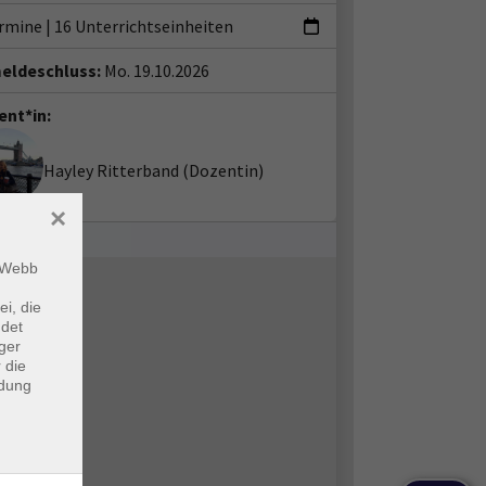
ermine
|
16 Unterrichtseinheiten
eldeschluss:
Mo. 19.10.2026
ent*in:
Hayley Ritterband
(Dozentin)
×
m Webb
ei, die
ndet
ger
 die
ndung