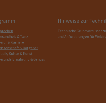
gramm
Hinweise zur Techni
prachen
Technische Grundvoraussetz
esundheit & Tanz
und Anforderungen für Webin
eruf & Karriere
issenschaft & Ratgeber
usik, Kultur & Kunst
esunde Ernährung & Genuss