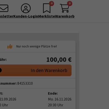
0
0
sletter
Kunden-Login
Merkliste
Warenkorb
100,00
€
ühr:
In den Warenkorb
snummer:
84153310
t:
Ende:
21.09.2026
Mo. 16.11.2026
0 Uhr
20:30 Uhr