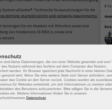
8 T
g-System alfaview®. Technische Voraussetzungen für die
teps/getting-started/system-and-network-requirements/
Anm
benötigen Sie ein Headset mit Mikrofon sowie eine
Doz
dung von mindestens 16 MBit/s, sowie eine
 nutzen.
rencing-System alfaview® auf Ihren Rechner.
enschutz
ww.webinare-vhs.de unten unter „Hinweise zur Technik“.
es sind kleine Datenmengen, die von einer Website gesendet und vo
r des Nutzers während des Surfens auf dem Computer des Nutzers
chert werden. Ihr Browser speichert jede Nachricht in einer kleinen Dat
 genannt wird. Wenn Sie eine weitere Seite vom Server anfordern, se
owser das Cookie an den Server zurück. Cookies wurden als zuverlässi
ismus für Websites entwickelt, um sich Informationen zu merken oder
Ort / Raum
ktivitäten des Benutzers aufzuzeichnen. Bitte willigen Sie in die Verwe
okies ein. Weitere Informationen finden Sie in unseren
hr
schutzhinweisen.
Datenschutz
hr