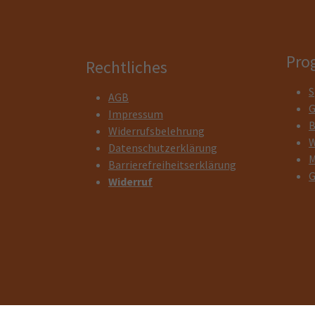
Pro
Rechtliches
S
AGB
G
Impressum
B
Widerrufsbelehrung
W
Datenschutzerklärung
M
Barrierefreiheitserklärung
G
Widerruf