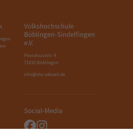
k
Volkshochschule
Böblingen-Sindelfingen
ungen
e.V.
are
Pestalozzistr. 4
71032 Böblingen
info@vhs-aktuell.de
Social-Media