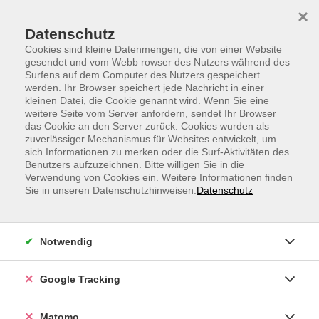
Skip to main content
Skip to page footer
×
Datenschutz
Cookies sind kleine Datenmengen, die von einer Website
gesendet und vom Webb rowser des Nutzers während des
Surfens auf dem Computer des Nutzers gespeichert
werden. Ihr Browser speichert jede Nachricht in einer
kleinen Datei, die Cookie genannt wird. Wenn Sie eine
weitere Seite vom Server anfordern, sendet Ihr Browser
Excel-Funktionen: Zeitberechnungen
das Cookie an den Server zurück. Cookies wurden als
zuverlässiger Mechanismus für Websites entwickelt, um
sich Informationen zu merken oder die Surf-Aktivitäten des
Benutzers aufzuzeichnen. Bitte willigen Sie in die
Verwendung von Cookies ein. Weitere Informationen finden
Sie in unseren Datenschutzhinweisen.
Datenschutz
Notwendig
Google Tracking
In diesem Webinar lernen Sie, wie Sie mit dem
Matomo