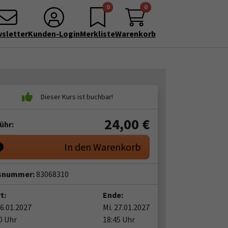
0
0
sletter
Kunden-Login
Merkliste
Warenkorb
24,00
€
ühr:
In den Warenkorb
snummer:
83068310
t:
Ende:
06.01.2027
Mi. 27.01.2027
0 Uhr
18:45 Uhr