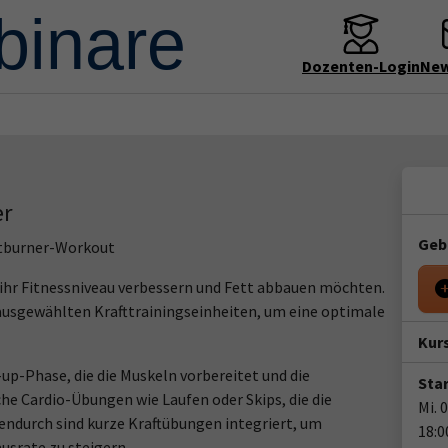
Dozenten-Login
New
er
Geb
atburner-Workout
ie ihr Fitnessniveau verbessern und Fett abbauen möchten.
ausgewählten Krafttrainingseinheiten, um eine optimale
Kur
p-Phase, die die Muskeln vorbereitet und die
Star
che Cardio-Übungen wie Laufen oder Skips, die die
Mi. 
endurch sind kurze Kraftübungen integriert, um
18:0
srate zu steigern.