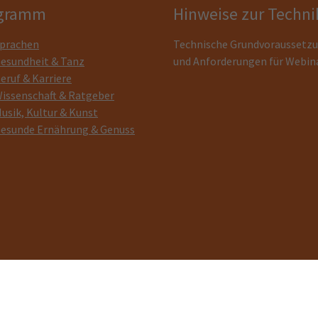
gramm
Hinweise zur Techni
prachen
Technische Grundvoraussetz
esundheit & Tanz
und Anforderungen für Webin
eruf & Karriere
issenschaft & Ratgeber
usik, Kultur & Kunst
esunde Ernährung & Genuss