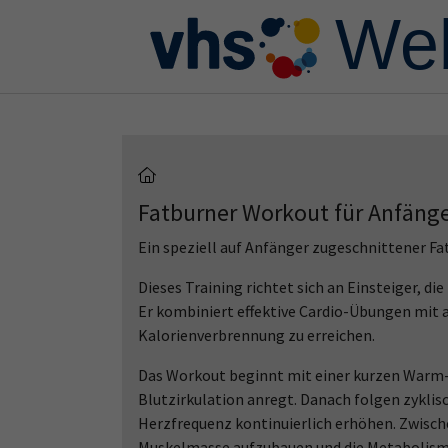
Skip to main content
Skip to page footer
Fatburner Workout für Anfäng
Ein speziell auf Anfänger zugeschnittener F
Dieses Training richtet sich an Einsteiger, d
Er kombiniert effektive Cardio-Übungen mit 
Kalorienverbrennung zu erreichen.
Das Workout beginnt mit einer kurzen Warm-u
Blutzirkulation anregt. Danach folgen zyklis
Herzfrequenz kontinuierlich erhöhen. Zwisch
Muskelmasse aufzubauen und die Metabolismu