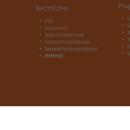
Pro
Rechtliches
S
AGB
G
Impressum
B
Widerrufsbelehrung
W
Datenschutzerklärung
M
Barrierefreiheitserklärung
G
Widerruf