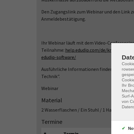
Den Zugangslink zum Webinar und den Link zu
Anmeldebestätigung.
Ihr Webinar läuft mit dem Video-Conferencin
Teilnahme:
help.edudip.com/de/knowledge-b
Dat
edudip-software/
Cooki
Ausführliche Informationen finden Sie auf 
rowse
gespei
Technik".
Cookie
Ihr Br
Webinar
Mechan
Surf-A
Material
von Co
Daten
2 Wasserflaschen / Ein Stuhl / 1 Handtuch
Termine
No
#
Termin