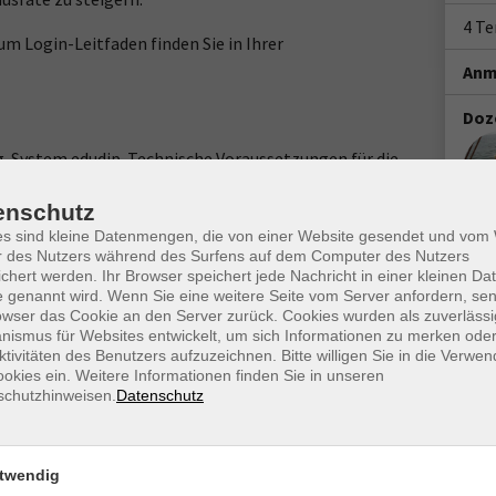
4 T
m Login-Leitfaden finden Sie in Ihrer
Anm
Doz
g-System edudip. Technische Voraussetzungen für die
ase/technische-voraussetzungen-zur-nutzung-der-
enschutz
es sind kleine Datenmengen, die von einer Website gesendet und vo
www.webinare-vhs.de unter dem Menüpunkt "Hinweise zur
r des Nutzers während des Surfens auf dem Computer des Nutzers
chert werden. Ihr Browser speichert jede Nachricht in einer kleinen Dat
 genannt wird. Wenn Sie eine weitere Seite vom Server anfordern, se
owser das Cookie an den Server zurück. Cookies wurden als zuverlässi
ismus für Websites entwickelt, um sich Informationen zu merken oder
ktivitäten des Benutzers aufzuzeichnen. Bitte willigen Sie in die Verwe
okies ein. Weitere Informationen finden Sie in unseren
schutzhinweisen.
Datenschutz
twendig
Ort / Raum