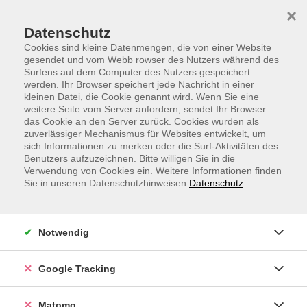
Skip to main content
Skip to page footer
×
Datenschutz
Cookies sind kleine Datenmengen, die von einer Website
gesendet und vom Webb rowser des Nutzers während des
Surfens auf dem Computer des Nutzers gespeichert
werden. Ihr Browser speichert jede Nachricht in einer
kleinen Datei, die Cookie genannt wird. Wenn Sie eine
weitere Seite vom Server anfordern, sendet Ihr Browser
Fatburner Workout für Anfänger
das Cookie an den Server zurück. Cookies wurden als
zuverlässiger Mechanismus für Websites entwickelt, um
Ein speziell auf Anfänger zugeschnittener Fatburner-
sich Informationen zu merken oder die Surf-Aktivitäten des
Workout
Benutzers aufzuzeichnen. Bitte willigen Sie in die
Verwendung von Cookies ein. Weitere Informationen finden
Sie in unseren Datenschutzhinweisen.
Datenschutz
Dieses Training richtet sich an Einsteiger, die ihr
Fitnessniveau verbessern und Fett abbauen möchten.
Er kombiniert effektive Cardio-Übungen mit
Notwendig
ausgewählten Krafttrainingseinheiten, um eine
optimale Kalorienverbrennung zu erreichen.
Google Tracking
Das Workout beginnt mit einer kurzen Warm-up-
Phase, die die Muskeln vorbereitet und die
Matomo