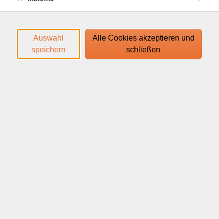
Blutzirkulation anregt. Danach folgen zyklische
Cardio-Übungen wie Laufen oder Skips, die die
Herzfrequenz kontinuierlich erhöhen. Zwischendurch
Auswahl
Alle Cookies akzeptieren und
sind kurze Kraftübungen integriert, um Muskelmasse
speichern
schließen
aufzubauen und die Metabolismusrate zu steigern.
Den Zugangslink zum Webinar und den Link zum
Login-Leitfaden finden Sie in Ihrer
Anmeldebestätigung.
Ihr Webinar läuft mit dem Video-Conferencing-System
edudip. Technische Voraussetzungen für die Teilnahme:
help.edudip.com/de/knowledge-base/technische-
voraussetzungen-zur-nutzung-der-edudip-software/
Ausführliche Informationen finden Sie auf
www.webinare-vhs.de unter dem Menüpunkt "Hinweise
zur Technik".