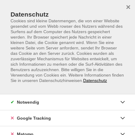
Skip to main content
Skip to page footer
×
Datenschutz
Cookies sind kleine Datenmengen, die von einer Website
gesendet und vom Webb rowser des Nutzers während des
Surfens auf dem Computer des Nutzers gespeichert
werden. Ihr Browser speichert jede Nachricht in einer
kleinen Datei, die Cookie genannt wird. Wenn Sie eine
weitere Seite vom Server anfordern, sendet Ihr Browser
Ganzkörper-Stretching - für mehr
das Cookie an den Server zurück. Cookies wurden als
zuverlässiger Mechanismus für Websites entwickelt, um
Beweglichkeit
sich Informationen zu merken oder die Surf-Aktivitäten des
Benutzers aufzuzeichnen. Bitte willigen Sie in die
Vergiss steife Muskeln und blockierte Gelenke. Dieses
Verwendung von Cookies ein. Weitere Informationen finden
Ganzkörper-Stretching bringt die Leichtigkeit zurück
Sie in unseren Datenschutzhinweisen.
Datenschutz
in den Körper. Der gesamte Körper wird vom Kopf bis
zu den Füßen, Schritt für Schritt gedehnt und
mobilisiert, sodass alle Muskelgruppen erreicht und
Notwendig
Verspannungen gelöst werden können. Spüre, wie sich
deine Beweglichkeit verbessern wird und du insgesamt
Google Tracking
ein entspannteres und frischeres Körpergefühl
bekommst.
Matomo