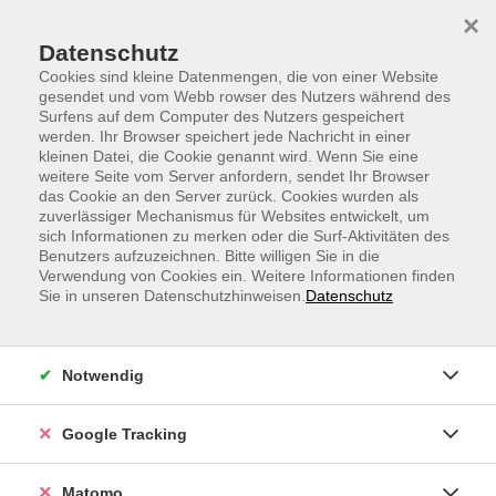
Skip to main content
Skip to page footer
×
Datenschutz
Cookies sind kleine Datenmengen, die von einer Website
gesendet und vom Webb rowser des Nutzers während des
Surfens auf dem Computer des Nutzers gespeichert
werden. Ihr Browser speichert jede Nachricht in einer
kleinen Datei, die Cookie genannt wird. Wenn Sie eine
weitere Seite vom Server anfordern, sendet Ihr Browser
Ganzkörper-Stretching - für mehr
das Cookie an den Server zurück. Cookies wurden als
zuverlässiger Mechanismus für Websites entwickelt, um
Beweglichkeit
sich Informationen zu merken oder die Surf-Aktivitäten des
Benutzers aufzuzeichnen. Bitte willigen Sie in die
Vergiss steife Muskeln und blockierte Gelenke. Dieses
Verwendung von Cookies ein. Weitere Informationen finden
Ganzkörper-Stretching bringt die Leichtigkeit zurück
Sie in unseren Datenschutzhinweisen.
Datenschutz
in den Körper. Der gesamte Körper wird vom Kopf bis
zu den Füßen, Schritt für Schritt gedehnt und
mobilisiert, sodass alle Muskelgruppen erreicht und
Notwendig
Verspannungen gelöst werden können. Spüre, wie sich
deine Beweglichkeit verbessern wird und du insgesamt
Google Tracking
ein entspannteres und frischeres Körpergefühl
bekommst.
Matomo