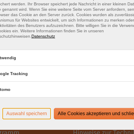
chert werden. Ihr Browser speichert jede Nachricht in einer kleinen Dat
ien. Wir können lernen unser Stresslevel zu senken
1 T
 genannt wird. Wenn Sie eine weitere Seite vom Server anfordern, se
iv abzubauen. Dieser Vortrag zeigt
owser das Cookie an den Server zurück. Cookies wurden als zuverlässi
Doz
ismus für Websites entwickelt, um sich Informationen zu merken oder
weit über Entspannung hinausgeht und wie wir
ktivitäten des Benutzers aufzuzeichnen. Bitte willigen Sie in die Verwe
Stev
okies ein. Weitere Informationen finden Sie in unseren
schutzhinweisen.
Datenschutz
twendig
ogle Tracking
tomo
Auswahl speichern
Alle Cookies akzeptieren und schli
gramm
Hinweise zur Techni