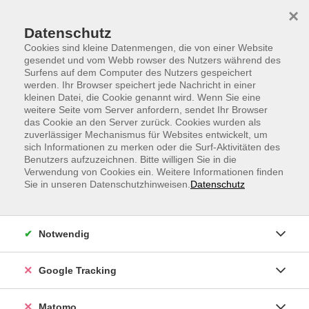
Skip to main content
Skip to page footer
×
Datenschutz
Cookies sind kleine Datenmengen, die von einer Website
gesendet und vom Webb rowser des Nutzers während des
Surfens auf dem Computer des Nutzers gespeichert
werden. Ihr Browser speichert jede Nachricht in einer
kleinen Datei, die Cookie genannt wird. Wenn Sie eine
weitere Seite vom Server anfordern, sendet Ihr Browser
Gesichtsyoga - Gymnastik für mehr
das Cookie an den Server zurück. Cookies wurden als
zuverlässiger Mechanismus für Websites entwickelt, um
Ausstrahlung
sich Informationen zu merken oder die Surf-Aktivitäten des
Benutzers aufzuzeichnen. Bitte willigen Sie in die
Unser Gesicht und Nacken verfügen insgesamt über 50
Verwendung von Cookies ein. Weitere Informationen finden
Muskeln, davon 20 Muskeln, die nur der Mimik dienen.
Sie in unseren Datenschutzhinweisen.
Datenschutz
Gesichtstraining strafft und vitalisiert das
tieferliegende Muskel- und Bindegewebe und durch
bessere Kontrolle lässt sich manche Mimikfalte
Notwendig
vermeiden. Mit gezielten Übungen trainieren wir
Tränensäcke, Doppelkinn oder Stirnfalten weg.
Google Tracking
Den Zugangslink zum Webinar und den Link zum
Login-Leitfaden finden Sie in Ihrer
Matomo