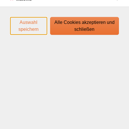
Anmeldebestätigung.
Auswahl
Alle Cookies akzeptieren und
Ihr Webinar läuft mit dem Video-Conferencing-System
speichern
schließen
edudip. Technische Voraussetzungen für die Teilnahme:
help.edudip.com/de/knowledge-base/technische-
voraussetzungen-zur-nutzung-der-edudip-software/
Ausführliche Informationen finden Sie auf
www.webinare-vhs.de unter dem Menüpunkt "Hinweise
zur Technik".
Webinar
Material
Bitte einen Bleistift/Kugelschreiber oder ein kl.
Stäbchen, sowie einen Weinkorken zum Webinar