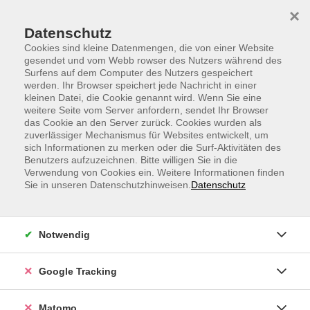
Skip to main content
Skip to page footer
×
Datenschutz
Cookies sind kleine Datenmengen, die von einer Website
gesendet und vom Webb rowser des Nutzers während des
Surfens auf dem Computer des Nutzers gespeichert
werden. Ihr Browser speichert jede Nachricht in einer
kleinen Datei, die Cookie genannt wird. Wenn Sie eine
weitere Seite vom Server anfordern, sendet Ihr Browser
Gesichtsyoga - Gymnastik für mehr
das Cookie an den Server zurück. Cookies wurden als
zuverlässiger Mechanismus für Websites entwickelt, um
Ausstrahlung
sich Informationen zu merken oder die Surf-Aktivitäten des
Benutzers aufzuzeichnen. Bitte willigen Sie in die
Unser Gesicht und Nacken verfügen insgesamt über 50
Verwendung von Cookies ein. Weitere Informationen finden
Muskeln, davon 20 Muskeln, die nur der Mimik dienen.
Sie in unseren Datenschutzhinweisen.
Datenschutz
Gesichtstraining strafft und vitalisiert das
tieferliegende Muskel- und Bindegewebe und durch
bessere Kontrolle lässt sich manche Mimikfalte
Notwendig
vermeiden. Mit gezielten Übungen trainieren wir
Tränensäcke, Doppelkinn oder Stirnfalten weg.
Google Tracking
Den Zugangslink zum Webinar und den Link zum
Login-Leitfaden finden Sie in Ihrer
Matomo