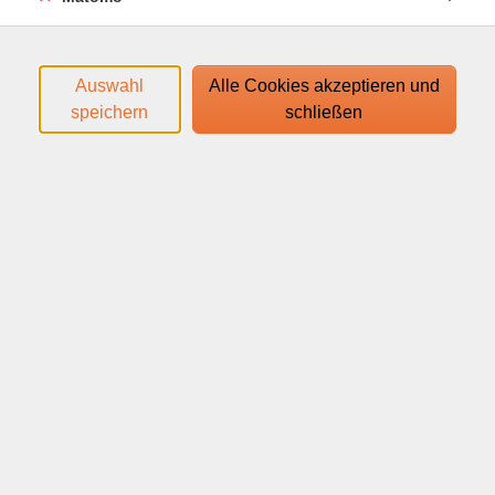
Anmeldebestätigung.
Auswahl
Alle Cookies akzeptieren und
Ihr Webinar läuft mit dem Video-Conferencing-System
speichern
schließen
edudip. Technische Voraussetzungen für die Teilnahme:
help.edudip.com/de/knowledge-base/technische-
voraussetzungen-zur-nutzung-der-edudip-software/
Ausführliche Informationen finden Sie auf
www.webinare-vhs.de unter dem Menüpunkt "Hinweise
zur Technik".
Webinar
Material
Bitte einen Bleistift/Kugelschreiber oder ein kl.
Stäbchen, sowie einen Weinkorken zum Webinar
mitbringen