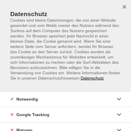
Skip to main content
Skip to page footer
×
Datenschutz
Cookies sind kleine Datenmengen, die von einer Website
gesendet und vom Webb rowser des Nutzers während des
Surfens auf dem Computer des Nutzers gespeichert
werden. Ihr Browser speichert jede Nachricht in einer
kleinen Datei, die Cookie genannt wird. Wenn Sie eine
weitere Seite vom Server anfordern, sendet Ihr Browser
Gesund und ohne Reue durch die
das Cookie an den Server zurück. Cookies wurden als
zuverlässiger Mechanismus für Websites entwickelt, um
Weihnachtszeit
sich Informationen zu merken oder die Surf-Aktivitäten des
Benutzers aufzuzeichnen. Bitte willigen Sie in die
Möchtest du deine Gesundheit und Leistungsfähigkeit
Verwendung von Cookies ein. Weitere Informationen finden
im Berufsalltag steigern? In diesem 45-minütigen Kurs
Sie in unseren Datenschutzhinweisen.
Datenschutz
„Gesund und fit im Berufsalltag“ erfährst du, wie eine
gesunde Ernährung zur Gesunderhaltung und zum
Wohlbefinden beiträgt.
Notwendig
Inhalte des Kurses:
Google Tracking
- Gesunde Ernährung für mehr Leistungsfähigkeit –
Entdecke, wie die richtige Ernährung deine Energie und
Matomo