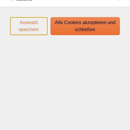
Konzentration steigern kann.
- Einfache Tipps für den Berufsalltag – Lerne, wie du
eine ausgewogene Ernährung in deinen Arbeitsalltag
Auswahl
Alle Cookies akzeptieren und
integrieren kannst, ohne großen Aufwand.
speichern
schließen
- Tagesbeispiel mit Mahlzeitenverteilung – Erhalte
praktische Anregungen für eine gesunde
Mahlzeitenplanung während des Arbeitstags.
Den Zugangslink zum Webinar und den Link zum
Login-Leitfaden finden Sie in Ihrer
Anmeldebestätigung.
Ihr Webinar läuft mit dem Video-Conferencing-System
edudip. Technische Voraussetzungen für die Teilnahme:
help.edudip.com/de/knowledge-base/technische-
voraussetzungen-zur-nutzung-der-edudip-software/