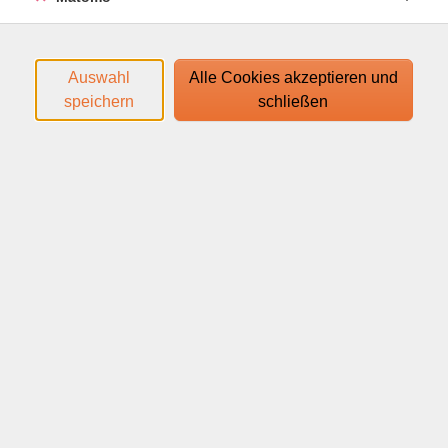
inneren Einstellung zu nutzen, um sich ein erfülltes
Leben zu gestalten - ohne ständig äußerem Glück
nachzujagen.
Auswahl
Alle Cookies akzeptieren und
speichern
schließen
Webinar
9,00
€
Gebühr:
In den Warenkorb
Kursnummer:
83014110
Start:
Ende:
Mo. 21.09.2026
Mo. 21.09.2026
19:00 Uhr
20:30 Uhr