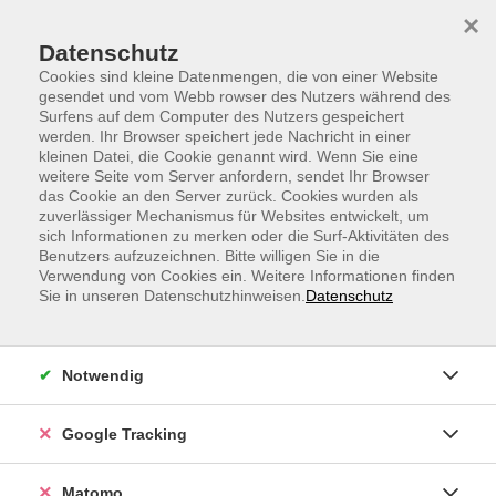
Skip to main content
Skip to page footer
×
Datenschutz
Cookies sind kleine Datenmengen, die von einer Website
gesendet und vom Webb rowser des Nutzers während des
Surfens auf dem Computer des Nutzers gespeichert
werden. Ihr Browser speichert jede Nachricht in einer
kleinen Datei, die Cookie genannt wird. Wenn Sie eine
weitere Seite vom Server anfordern, sendet Ihr Browser
Glück beginnt im Kopf - Die Formel für
das Cookie an den Server zurück. Cookies wurden als
zuverlässiger Mechanismus für Websites entwickelt, um
innere Zufriedenheit und Wohlbefinden
sich Informationen zu merken oder die Surf-Aktivitäten des
Benutzers aufzuzeichnen. Bitte willigen Sie in die
Steve Windisch, Trainer für Stressmanagement und
Verwendung von Cookies ein. Weitere Informationen finden
Resilienz, Wildnispädagoge und Waldbaden-Kursleiter
Sie in unseren Datenschutzhinweisen.
Datenschutz
Wir alle wünschen uns, glücklich zu sein. Die
Glücksforschung zeigt, dass unsere Gedankenwelt
Notwendig
unser Glücksempfinden maßgeblich beeinflusst.
Glücklich zu sein, ist keine Glückssache - sondern das
Google Tracking
Ergebnis einer bewussten inneren Haltung und
tagtäglicher Entscheidungen. Dieser Vortrag lädt ein,
diese Formel zu entschlüsseln und die Macht der
Matomo