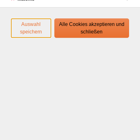
Dieser Aufbaukurs schließt an den Grundkurs
"Grundlagen Buchführung" (Kurs-Nr. 85012010) an.
Auswahl
Alle Cookies akzeptieren und
Es werden folgende Themen behandelt:
speichern
schließen
- Verbuchen der Warenkonten
- Die Umsatzsteuer im Unternehmen
- Besonderheiten im Warenverkehr
- Anzahlungen
- Privatkonten
- Nicht abzugsfähige und beschränkt abzugsfähige
Betriebsausgaben.
Anhand von Übungsfällen und Beispielen wird die
Systematik der doppelten Buchführung vermittelt.