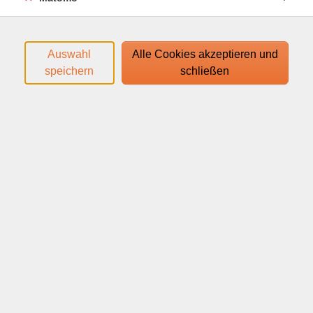
Inhalte des Kurses:
- Warum strenge Diäten so häufig scheitern
Auswahl
Alle Cookies akzeptieren und
- Verhältnis zum eigenen Essen – Glaubenssätze
speichern
schließen
verstehen
- Intuitiv Essen und auf Hunger- und Sättigungsgefühl
achten
- Mit intuitiver Ernährung zu meinem Wohlfühlkörper
Den Zugangslink zum Webinar und den Link zum
Login-Leitfaden finden Sie in Ihrer
Anmeldebestätigung.
Ihr Webinar läuft mit dem Video-Conferencing-System
edudip. Technische Voraussetzungen für die Teilnahme:
help.edudip.com/de/knowledge-base/technische-