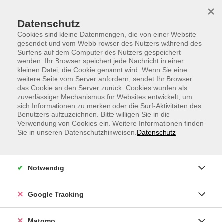
Skip to main content
Skip to page footer
×
Datenschutz
Cookies sind kleine Datenmengen, die von einer Website
gesendet und vom Webb rowser des Nutzers während des
Surfens auf dem Computer des Nutzers gespeichert
werden. Ihr Browser speichert jede Nachricht in einer
kleinen Datei, die Cookie genannt wird. Wenn Sie eine
weitere Seite vom Server anfordern, sendet Ihr Browser
Intuitiv gesund ernähren - mit deinem
das Cookie an den Server zurück. Cookies wurden als
zuverlässiger Mechanismus für Websites entwickelt, um
Körper im Einklang
sich Informationen zu merken oder die Surf-Aktivitäten des
Benutzers aufzuzeichnen. Bitte willigen Sie in die
Leider wird eine intuitive Ernährung von vielen
Verwendung von Cookies ein. Weitere Informationen finden
Menschen im Laufe des Lebens durch Diäten,
Sie in unseren Datenschutzhinweisen.
Datenschutz
Zeitmangel oder das Vorleben des Umfeldes (z.B.: „Du
musst aufessen.“) verlernt. In diesem 45-minütigen
Seminar lernst du auf die natürlichen Signale und
Notwendig
Bedürfnisse deines Körpers zu hören und wie du dich
auf dein Hunger- und Sättigungsgefühl verlassen
Google Tracking
kannst, ohne dich von Faktoren wie Kalorienzählen
oder strengen Ernährungsplänen leiten zu lassen.
Matomo