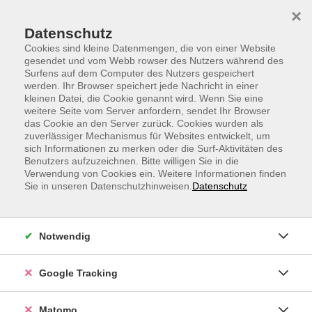
Skip to main content
Skip to page footer
×
Datenschutz
Cookies sind kleine Datenmengen, die von einer Website
gesendet und vom Webb rowser des Nutzers während des
Surfens auf dem Computer des Nutzers gespeichert
werden. Ihr Browser speichert jede Nachricht in einer
kleinen Datei, die Cookie genannt wird. Wenn Sie eine
weitere Seite vom Server anfordern, sendet Ihr Browser
Italienisch A1, Anfängerkurs
das Cookie an den Server zurück. Cookies wurden als
zuverlässiger Mechanismus für Websites entwickelt, um
ab Lektion 1
sich Informationen zu merken oder die Surf-Aktivitäten des
Sie haben das Gefühl, es ist an der Zeit, endlich
Benutzers aufzuzeichnen. Bitte willigen Sie in die
Verwendung von Cookies ein. Weitere Informationen finden
Italienisch zu lernen?
Sie in unseren Datenschutzhinweisen.
Datenschutz
Sie verbringen oft Ihren Urlaub in Italien oder
benötigen Italienisch bei der Arbeit und möchten in
Notwendig
der Lage sein, mit den Einheimischen oder den
Geschäftspartnern und Geschäftspartnerinnen zu
kommunizieren?
Google Tracking
Dann sind Sie in diesem Webinar richtig.
Matomo