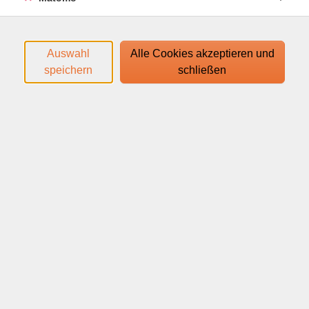
Wir arbeiten mit dem Lehrbuch: "Con piacere nuovo
A1" ab Lektion 1
Auswahl
Alle Cookies akzeptieren und
Den Zugangslink zum Webinar und den Link zum
speichern
schließen
Login-Leitfaden finden Sie in Ihrer
Anmeldebestätigung.
Ihr Webinar läuft mit dem Video-Conferencing-System
alfaview®. Technische Voraussetzungen für die
Teilnahme:
support.alfaview.com/de/first-
steps/getting-started/system-and-network-
requirements/
Neben Ihrem Rechner oder mobilem Endgerät
benötigen Sie ein Headset mit Mikrofon sowie eine
Webcam. Wir empfehlen, eine Internetverbindung von
mindestens 16 MBit/s, sowie eine drahtgebundene
Internetverbindung (LAN) zu nutzen.