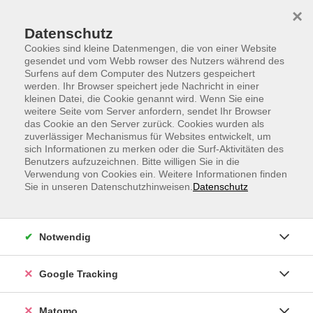
Skip to main content
Skip to page footer
×
Datenschutz
Cookies sind kleine Datenmengen, die von einer Website
gesendet und vom Webb rowser des Nutzers während des
Surfens auf dem Computer des Nutzers gespeichert
werden. Ihr Browser speichert jede Nachricht in einer
kleinen Datei, die Cookie genannt wird. Wenn Sie eine
weitere Seite vom Server anfordern, sendet Ihr Browser
Italienisch A2
das Cookie an den Server zurück. Cookies wurden als
zuverlässiger Mechanismus für Websites entwickelt, um
ab Lektion 2
sich Informationen zu merken oder die Surf-Aktivitäten des
für Teilnehmende mit Vorkenntnissen
Benutzers aufzuzeichnen. Bitte willigen Sie in die
Verwendung von Cookies ein. Weitere Informationen finden
Sie in unseren Datenschutzhinweisen.
Datenschutz
Können Sie schon ein wenig Italienisch sprechen, zum
Beispiel in einfachen Sätzen von Ihrer Familie, Ihrem
Leben und Ihren Plänen erzählen und im Hotel
Notwendig
einchecken, wenn Ihr Gesprächspartner Sie
unterstützt? Dann können Sie in einer kleinen Gruppe
online mit der Dozentin Ihr Italienisch verbessern.
Google Tracking
Es wird das Buch "Con piacere nuovo A2" ab Lektion 2
Matomo