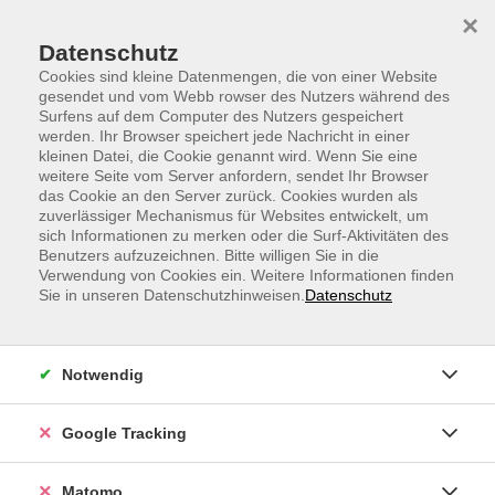
Skip to main content
Skip to page footer
×
Datenschutz
Cookies sind kleine Datenmengen, die von einer Website
gesendet und vom Webb rowser des Nutzers während des
Surfens auf dem Computer des Nutzers gespeichert
werden. Ihr Browser speichert jede Nachricht in einer
kleinen Datei, die Cookie genannt wird. Wenn Sie eine
weitere Seite vom Server anfordern, sendet Ihr Browser
Italienisch A2
das Cookie an den Server zurück. Cookies wurden als
zuverlässiger Mechanismus für Websites entwickelt, um
ab Lektion 3
sich Informationen zu merken oder die Surf-Aktivitäten des
für Teilnehmende mit Vorkenntnissen
Benutzers aufzuzeichnen. Bitte willigen Sie in die
Verwendung von Cookies ein. Weitere Informationen finden
Sie in unseren Datenschutzhinweisen.
Datenschutz
Können Sie schon ein wenig Italienisch sprechen, zum
Beispiel in einfachen Sätzen von Ihrer Familie, Ihrem
Leben und Ihren Plänen erzählen und im Hotel
Notwendig
einchecken, wenn Ihr Gesprächspartner Sie
unterstützt? Dann können Sie in einer kleinen Gruppe
online mit der Dozentin Ihr Italienisch verbessern.
Google Tracking
Wir arbeiten mit dem Lehrbuch: "Con piacere nuovo
Matomo