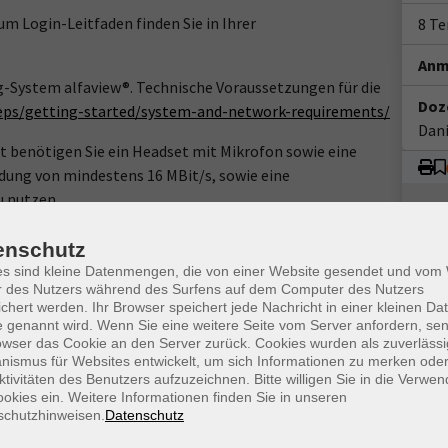
m Login-Leitfaden finden Sie in Ihrer
8 T
Anm
g-System alfaview®. Technische Voraussetzungen für die
Doz
teps/getting-started/system-and-network-requirements/
Dani
benötigen Sie ein Headset mit Mikrofon sowie eine
dung von mindestens 16 MBit/s, sowie eine
 nutzen.
rencing-System alfaview® auf Ihren Rechner.
enschutz
es sind kleine Datenmengen, die von einer Website gesendet und vo
ww.webinare-vhs.de unten unter „Hinweise zur Technik“.
r des Nutzers während des Surfens auf dem Computer des Nutzers
chert werden. Ihr Browser speichert jede Nachricht in einer kleinen Dat
 genannt wird. Wenn Sie eine weitere Seite vom Server anfordern, se
owser das Cookie an den Server zurück. Cookies wurden als zuverlässi
ismus für Websites entwickelt, um sich Informationen zu merken oder
ktivitäten des Benutzers aufzuzeichnen. Bitte willigen Sie in die Verwe
Ort / Raum
okies ein. Weitere Informationen finden Sie in unseren
schutzhinweisen.
Datenschutz
 Uhr