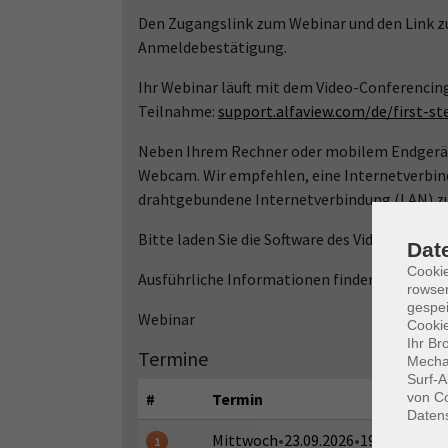
Den Zugangslink zum Webinar und den Link zu
Anmeldebestätigung.
Ihr Webinar läuft mit dem Video-Conferencin
Teilnahme:
support.alfaview.com/de/first-s
Neben Ihrem Rechner oder mobilem Endgerät 
Webcam. Wir empfehlen, eine Internetverbin
drahtgebundene Internetverbindung (LAN) zu
Bitte laden Sie die Software des Video-Confe
Dat
Cooki
Ausführliche Informationen finden Sie auf w
rowse
gespei
Webinar
Cookie
Ihr Br
Termine
Mechan
Surf-A
#
Termin
von Co
Daten
Mittwoch
•
23.09.2026
•
19:00 - 20:30
1