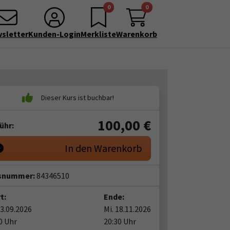
0
0
sletter
Kunden-Login
Merkliste
Warenkorb
100,00
€
ühr:
In den Warenkorb
snummer:
84346510
t:
Ende:
23.09.2026
Mi. 18.11.2026
0 Uhr
20:30 Uhr