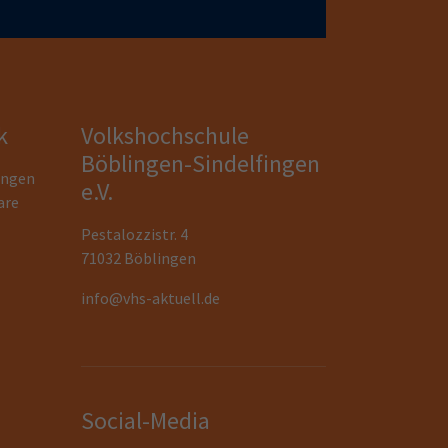
k
Volkshochschule
Böblingen-Sindelfingen
ungen
e.V.
are
Pestalozzistr. 4
71032 Böblingen
info@vhs-aktuell.de
Social-Media