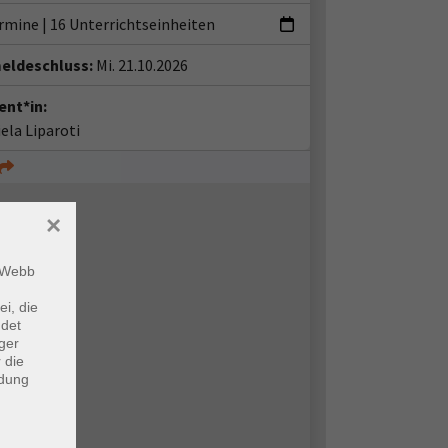
ermine
|
16 Unterrichtseinheiten
eldeschluss:
Mi. 21.10.2026
ent*in:
ela Liparoti
×
m Webb
ei, die
ndet
ger
 die
ndung