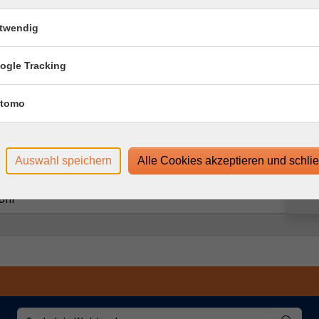
 Uhr
twendig
 Uhr
ogle Tracking
 Uhr
tomo
 Uhr
 Uhr
Auswahl speichern
Alle Cookies akzeptieren und schli
 Uhr
 Uhr