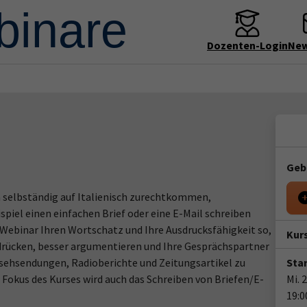
Dozenten-Login
New
Geb
 selbständig auf Italienisch zurechtkommen,
iel einen einfachen Brief oder eine E-Mail schreiben
 Webinar Ihren Wortschatz und Ihre Ausdrucksfähigkeit so,
Kur
sdrücken, besser argumentieren und Ihre Gesprächspartner
nsehsendungen, Radioberichte und Zeitungsartikel zu
Star
 Fokus des Kurses wird auch das Schreiben von Briefen/E-
Mi. 
19:0