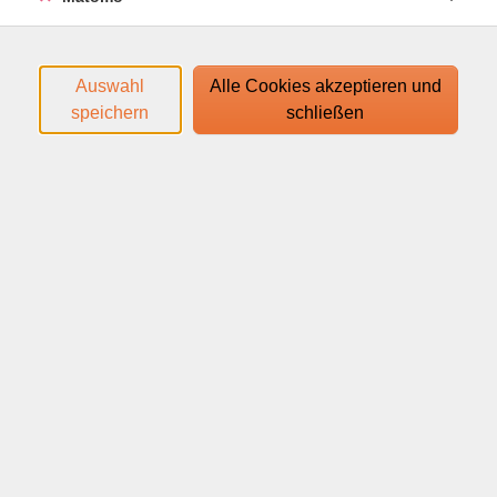
Es wird mit dem Buch "Dieci C1" AlmaEdizioni ab
Lektion 1 gearbeitet.
Bitte beachten Sie, dass es sich hierbei um ein
Auswahl
Alle Cookies akzeptieren und
einsprachiges Lehrwerk handelt. Kenntnisse auf
speichern
schließen
Niveau B2 notwendig.
Den Zugangslink zum Webinar und den Link zum
Login-Leitfaden finden Sie in Ihrer
Anmeldebestätigung.
Ihr Webinar läuft mit dem Video-Conferencing-System
alfaview®.
Neben Ihrem Rechner oder mobilem Endgerät
benötigen Sie ein Headset mit Mikrofon sowie eine
Webcam. Wir empfehlen, eine Internetverbindung von
mindestens 16 MBit/s, sowie eine drahtgebundene
Internetverbindung (LAN) zu nutzen.
Webinar