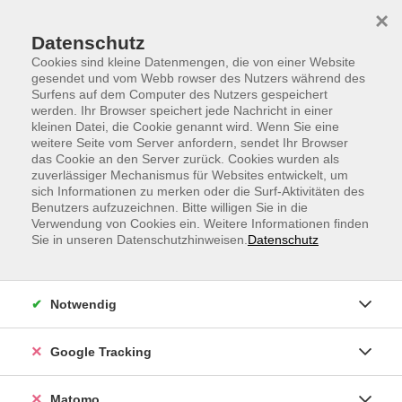
Skip to main content
Skip to page footer
×
Datenschutz
Cookies sind kleine Datenmengen, die von einer Website
gesendet und vom Webb rowser des Nutzers während des
Surfens auf dem Computer des Nutzers gespeichert
werden. Ihr Browser speichert jede Nachricht in einer
vhs.aktuell
Sprachen
Italienisch
kleinen Datei, die Cookie genannt wird. Wenn Sie eine
weitere Seite vom Server anfordern, sendet Ihr Browser
Niveau C1
das Cookie an den Server zurück. Cookies wurden als
Italienisch C1
zuverlässiger Mechanismus für Websites entwickelt, um
sich Informationen zu merken oder die Surf-Aktivitäten des
ab Lektion 1
Benutzers aufzuzeichnen. Bitte willigen Sie in die
Verwendung von Cookies ein. Weitere Informationen finden
Porta il tuo italiano al livello successivo!
Sie in unseren Datenschutzhinweisen.
Datenschutz
Iscriviti al nostro corso C1 online basato sul libro Dieci:
contenuti autentici, esercizi stimolanti e
Notwendig
conversazioni avanzate per raggiungere una
padronanza completa della lingua.
Google Tracking
Matomo