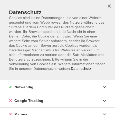
Skip to main content
Skip to page footer
×
Datenschutz
Cookies sind kleine Datenmengen, die von einer Website
gesendet und vom Webb rowser des Nutzers während des
Surfens auf dem Computer des Nutzers gespeichert
werden. Ihr Browser speichert jede Nachricht in einer
kleinen Datei, die Cookie genannt wird. Wenn Sie eine
weitere Seite vom Server anfordern, sendet Ihr Browser
Japanese Street Workout (Longevity)
das Cookie an den Server zurück. Cookies wurden als
zuverlässiger Mechanismus für Websites entwickelt, um
Japanese Street Workout kombiniert funktionelles
sich Informationen zu merken oder die Surf-Aktivitäten des
Körpergewichtstraining mit Balance und fließender
Benutzers aufzuzeichnen. Bitte willigen Sie in die
Verwendung von Cookies ein. Weitere Informationen finden
Bewegung. In diesem Kurs werden Kraft, Beweglichkeit
Sie in unseren Datenschutzhinweisen.
Datenschutz
und Koordination durch abwechslungsreiche Übungen
mit dem eigenen Körpergewicht aufgebaut.
Notwendig
Die Trainingseinheiten umfassen Grundlagen des
Street Workouts wie dynamische Bewegungsabläufe,
die Kraft, Stabilität, Konzentration, sowie Muskulatur
Google Tracking
bzw. Gelenksbeweglichkeit fördern. Der Fokus liegt auf
einer kontrollierten Ausführung und einer
Matomo