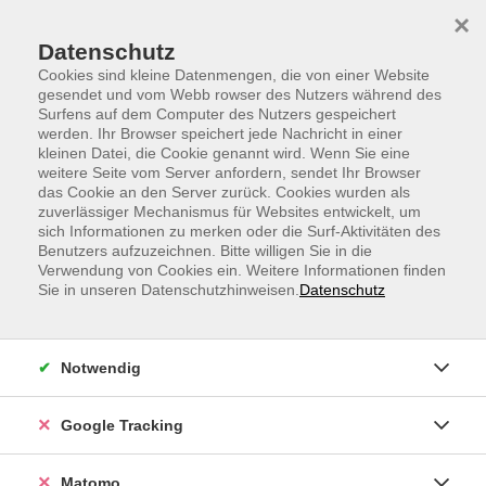
Skip to main content
Skip to page footer
×
Datenschutz
Cookies sind kleine Datenmengen, die von einer Website
gesendet und vom Webb rowser des Nutzers während des
Surfens auf dem Computer des Nutzers gespeichert
werden. Ihr Browser speichert jede Nachricht in einer
kleinen Datei, die Cookie genannt wird. Wenn Sie eine
weitere Seite vom Server anfordern, sendet Ihr Browser
Japanese Street Workout (Longevity)
das Cookie an den Server zurück. Cookies wurden als
zuverlässiger Mechanismus für Websites entwickelt, um
Japanese Street Workout kombiniert funktionelles
sich Informationen zu merken oder die Surf-Aktivitäten des
Körpergewichtstraining mit Balance und fließender
Benutzers aufzuzeichnen. Bitte willigen Sie in die
Verwendung von Cookies ein. Weitere Informationen finden
Bewegung. In diesem Kurs werden Kraft, Beweglichkeit
Sie in unseren Datenschutzhinweisen.
Datenschutz
und Koordination durch abwechslungsreiche Übungen
mit dem eigenen Körpergewicht aufgebaut.
Notwendig
Die Trainingseinheiten umfassen Grundlagen des
Street Workouts wie dynamische Bewegungsabläufe,
die Kraft, Stabilität, Konzentration, sowie Muskulatur
Google Tracking
bzw. Gelenksbeweglichkeit fördern. Der Fokus liegt auf
einer kontrollierten Ausführung und einer
Matomo