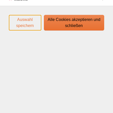
kontinuierlichen Weiterentwicklung der individuellen
Fähigkeiten.
Auswahl
Alle Cookies akzeptieren und
Der Kurs eignet sich für Anfänger und Fortgeschrittene
speichern
schließen
gleichermaßen, da alle Übungen an das persönliche
Leistungsniveau angepasst werden können. Ziel ist es,
die allgemeine Fitness zu verbessern, Kraft aufzubauen
und ein besseres Körpergefühl zu entwickeln.
Für alle, die ihre Fitness auf abwechslungsreiche Weise
verbessern und die Möglichkeiten des funktionellen
Körpergewichtstrainings entdecken möchten.
Den Zugangslink zum Webinar und den Link zum
Login-Leitfaden finden Sie in Ihrer
Anmeldebestätigung.
Ihr Webinar läuft mit dem Video-Conferencing-System