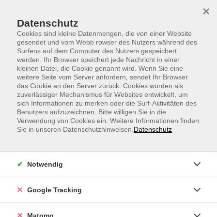
Skip to main content
Skip to page footer
×
Datenschutz
Cookies sind kleine Datenmengen, die von einer Website
gesendet und vom Webb rowser des Nutzers während des
Surfens auf dem Computer des Nutzers gespeichert
werden. Ihr Browser speichert jede Nachricht in einer
kleinen Datei, die Cookie genannt wird. Wenn Sie eine
weitere Seite vom Server anfordern, sendet Ihr Browser
Klangschalen - Entspannung -
das Cookie an den Server zurück. Cookies wurden als
zuverlässiger Mechanismus für Websites entwickelt, um
Meditation
sich Informationen zu merken oder die Surf-Aktivitäten des
Benutzers aufzuzeichnen. Bitte willigen Sie in die
Die sanften Töne und Schwingungen der Klangschalen
Verwendung von Cookies ein. Weitere Informationen finden
in Verbindung mit einer geführten
Sie in unseren Datenschutzhinweisen.
Datenschutz
Meditation/Phantasiereise können uns in eine tiefe
Entspannung führen. Körper, Seele und Geist kommen
wieder in Einklang und können sich regenerieren. Ihre
Notwendig
ganz persönliche Zeit zu mehr innerer
Ausgeglichenheit, Harmonie und Lebensfreude.
Google Tracking
Die Entspannung kann im Liegen auf einer Matte oder
im Sitzen auf einem Stuhl durchgeführt werden.
Matomo