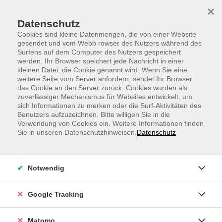
Skip to main content
Skip to page footer
×
Datenschutz
Cookies sind kleine Datenmengen, die von einer Website
gesendet und vom Webb rowser des Nutzers während des
Surfens auf dem Computer des Nutzers gespeichert
werden. Ihr Browser speichert jede Nachricht in einer
kleinen Datei, die Cookie genannt wird. Wenn Sie eine
weitere Seite vom Server anfordern, sendet Ihr Browser
Koreanisch A1, Anfängerkurs
das Cookie an den Server zurück. Cookies wurden als
zuverlässiger Mechanismus für Websites entwickelt, um
ab Lektion 1
sich Informationen zu merken oder die Surf-Aktivitäten des
Keine Vorkenntnisse erforderlich
Benutzers aufzuzeichnen. Bitte willigen Sie in die
Verwendung von Cookies ein. Weitere Informationen finden
Sie in unseren Datenschutzhinweisen.
Datenschutz
Wenn Sie die koreanische Sprache von Grund auf lernen
möchten, können Sie in diesem Kurs in einer kleinen
Gruppe auf einer leicht erlernbaren Plattform die
Notwendig
Grundlage der Sprache lernen. Sie können sich direkt
am heimischen PC mit der muttersprachlichen
Dozentin und den anderen Teilnehmenden verbinden.
Google Tracking
Für die Teilnahme ist eine stabile Internetverbindung,
eine Kamera und ein Headset erforderlich.
Matomo