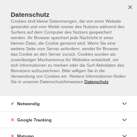
Skip to main content
Skip to page footer
×
Datenschutz
Cookies sind kleine Datenmengen, die von einer Website
gesendet und vom Webb rowser des Nutzers während des
Surfens auf dem Computer des Nutzers gespeichert
werden. Ihr Browser speichert jede Nachricht in einer
kleinen Datei, die Cookie genannt wird. Wenn Sie eine
weitere Seite vom Server anfordern, sendet Ihr Browser
Letterlocking II
das Cookie an den Server zurück. Cookies wurden als
zuverlässiger Mechanismus für Websites entwickelt, um
Historische Briefschlösser – besonders
sich Informationen zu merken oder die Surf-Aktivitäten des
raffinierte Falt- und Verschlussmethoden für
Benutzers aufzuzeichnen. Bitte willigen Sie in die
geheime (Liebes-)Briefe
Verwendung von Cookies ein. Weitere Informationen finden
Sie in unseren Datenschutzhinweisen.
Datenschutz
Notwendig
Google Tracking
Matomo