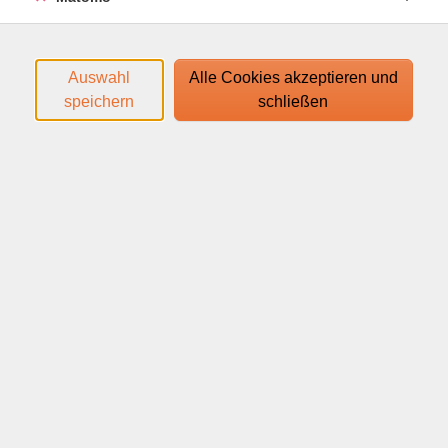
Auswahl
Alle Cookies akzeptieren und
speichern
schließen
Das zweite Webinar zum “Letterlocking” vertieft die
Kunst des sicheren Briefverschlusses mit besonders
raffinierten Falt- und Verriegelungstechniken aus
vergangenen Jahrhunderten. Anhand historischer
Vorbilder entstehen kunstvolle „Briefschlösser“, die
Geschick und Kreativität verbinden. Mit Schneiden,
Falten, Nähen, und Versiegeln werden aufwändigere
Sicherungsmethoden des Letterlockings praktische
ausprobiert.
Vorkenntnisse im detaillieren Papierfalten sind
hilfreich aber keine Voraussetzung –
Schreibtischlampe an, ausprobieren.
Für dieses Webinar benötigen Sie folgendes Material: