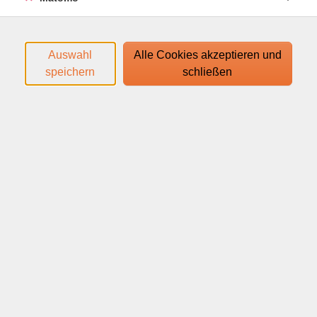
Den Zugangslink zum Webinar und den Link zum
Login-Leitfaden finden Sie in Ihrer
Anmeldebestätigung.
Auswahl
Alle Cookies akzeptieren und
speichern
schließen
Ihr Webinar läuft mit dem Video-Conferencing-System
edudip. Technische Voraussetzungen für die Teilnahme:
help.edudip.com/de/knowledge-base/technische-
voraussetzungen-zur-nutzung-der-edudip-software/
Ausführliche Informationen finden Sie auf
www.webinare-vhs.de unter dem Menüpunkt "Hinweise
zur Technik".
Webinar