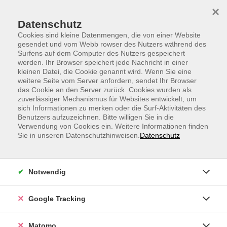
Skip to main content
Skip to page footer
×
Datenschutz
Cookies sind kleine Datenmengen, die von einer Website
gesendet und vom Webb rowser des Nutzers während des
Surfens auf dem Computer des Nutzers gespeichert
werden. Ihr Browser speichert jede Nachricht in einer
kleinen Datei, die Cookie genannt wird. Wenn Sie eine
weitere Seite vom Server anfordern, sendet Ihr Browser
Meno Fitness - Kraftvoll durch die
das Cookie an den Server zurück. Cookies wurden als
zuverlässiger Mechanismus für Websites entwickelt, um
Wechseljahre
sich Informationen zu merken oder die Surf-Aktivitäten des
Power Fitness - stärke deine Mitte
Benutzers aufzuzeichnen. Bitte willigen Sie in die
Verwendung von Cookies ein. Weitere Informationen finden
Kraftvoll durch die Menopause – das Meno-Fitness-
Sie in unseren Datenschutzhinweisen.
Datenschutz
Workout ist genau das Richtige für dich, wenn du
gesundheitsbewusst Muskeln aufbauen und deinem
Körper etwas Gutes tun möchtest. Du benötigst dafür
Notwendig
nur deinen eigenen Körper und einige Gewichte. Diese
speziell angepasste Trainingsroutine richtet sich an
Google Tracking
Frauen ab dem 40. Lebensjahr, die effektiv und
zielgerichtet ihre Fitness verbessern wollen.
Matomo