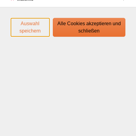
Den Zugangslink zum Webinar und den Link zum
Login-Leitfaden finden Sie in Ihrer
Anmeldebestätigung.
Auswahl
Alle Cookies akzeptieren und
speichern
schließen
Ihr Webinar läuft mit dem Video-Conferencing-System
edudip. Technische Voraussetzungen für die Teilnahme:
help.edudip.com/de/knowledge-base/technische-
voraussetzungen-zur-nutzung-der-edudip-software/
Ausführliche Informationen finden Sie auf
www.webinare-vhs.de unter dem Menüpunkt "Hinweise
zur Technik".
Webinar