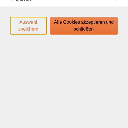
Den Zugangslink zum Webinar und den Link zum
Login-Leitfaden finden Sie in Ihrer
Anmeldebestätigung.
Auswahl
Alle Cookies akzeptieren und
speichern
schließen
Ihr Webinar läuft mit dem Video-Conferencing-System
edudip. Technische Voraussetzungen für die Teilnahme:
help.edudip.com/de/knowledge-base/technische-
voraussetzungen-zur-nutzung-der-edudip-software/
Ausführliche Informationen finden Sie auf
www.webinare-vhs.de unter dem Menüpunkt "Hinweise
zur Technik".
Webinar