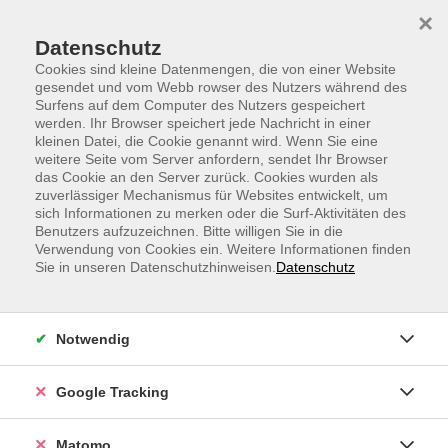
Skip to main content
Skip to page footer
×
Datenschutz
Cookies sind kleine Datenmengen, die von einer Website
gesendet und vom Webb rowser des Nutzers während des
Surfens auf dem Computer des Nutzers gespeichert
werden. Ihr Browser speichert jede Nachricht in einer
kleinen Datei, die Cookie genannt wird. Wenn Sie eine
weitere Seite vom Server anfordern, sendet Ihr Browser
Meno Fitness - Kraftvoll durch die
das Cookie an den Server zurück. Cookies wurden als
zuverlässiger Mechanismus für Websites entwickelt, um
Wechseljahre
sich Informationen zu merken oder die Surf-Aktivitäten des
Power Fitness - stärke deine Mitte
Benutzers aufzuzeichnen. Bitte willigen Sie in die
Verwendung von Cookies ein. Weitere Informationen finden
Kraftvoll durch die Menopause – das Meno-Fitness-
Sie in unseren Datenschutzhinweisen.
Datenschutz
Workout ist genau das Richtige für dich, wenn du
gesundheitsbewusst Muskeln aufbauen und deinem
Körper etwas Gutes tun möchtest. Du benötigst dafür
Notwendig
nur deinen eigenen Körper und einige Gewichte. Diese
speziell angepasste Trainingsroutine richtet sich an
Google Tracking
Frauen ab dem 40. Lebensjahr, die effektiv und
zielgerichtet ihre Fitness verbessern wollen.
Matomo